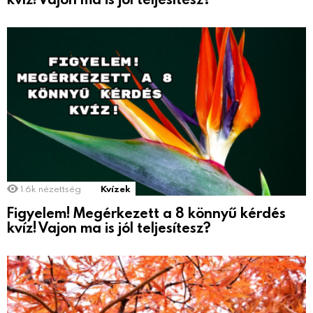
1.6k
nézettség
Kvízek
Figyelem! Megérkezett a 8 könnyű kérdés
kvíz! Vajon ma is jól teljesítesz?