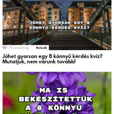
1.7k
nézettség
Kvízek
Jöhet gyorsan egy 8 könnyű kérdés kvíz?
Mutatjuk, nem várunk tovább!