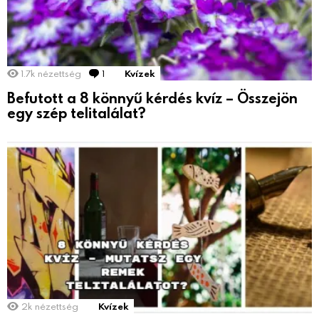
1.7k
nézettség
1
Comment
Kvízek
Befutott a 8 könnyű kérdés kvíz – Összejön
egy szép telitalálat?
2k
nézettség
Kvízek