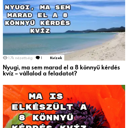
1.7k
nézettség
1
Comment
Kvízek
Nyugi, ma sem marad el a 8 könnyű kérdés
kvíz – vállalod a feladatot?