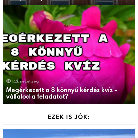
1.2k
nézettség
Megérkezett a 8 könnyű kérdés kvíz –
vállalod a feladatot?
EZEK IS JÓK: