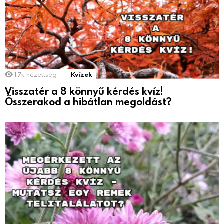
1.7k
nézettség
Kvízek
Visszatér a 8 könnyű kérdés kvíz!
Összerakod a hibátlan megoldást?