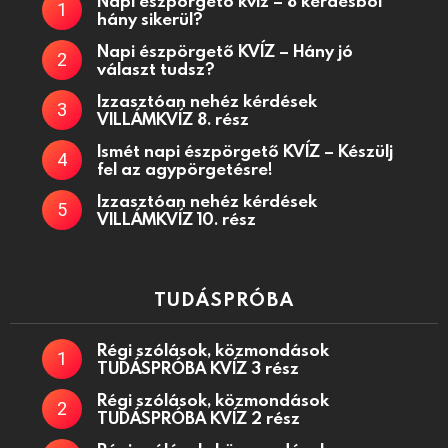
Napi észpörgető kvíz – 8 kérdésből
hány sikerül?
Napi észpörgető KVÍZ – Hány jó
választ tudsz?
Izzasztóan nehéz kérdések
VILLÁMKVÍZ 8. rész
Ismét napi észpörgető KVÍZ – Készülj
fel az agypörgetésre!
Izzasztóan nehéz kérdések
VILLÁMKVÍZ 10. rész
TUDÁSPRÓBA
Régi szólások, közmondások
TUDÁSPRÓBA KVÍZ 3 rész
Régi szólások, közmondások
TUDÁSPRÓBA KVÍZ 2 rész