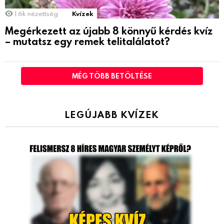
1.6k
nézettség
Kvízek
Megérkezett az újabb 8 könnyű kérdés kvíz
– mutatsz egy remek telitalálatot?
MÉG TÖBB BETÖLTÉSE
LEGÚJABB KVÍZEK