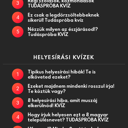
Régi szólások, közmondások
TUDÁSPRÓBA KVÍZ
Ez csak a legdörzsöltebbeknek
sikerül! Tudáspróba kvíz
Nézzük milyen az észjárásod!?
Tudáspróba KVÍZ
HELYESÍRÁSI KVÍZEK
Tipikus helyesírási hibák! Te is
elköveted ezeket?
Ezeket majdnem mindenki rosszul írja!
Te köztük vagy?
8 helyesírási hiba, amit muszáj
elkerülnöd! KVÍZ
Hogy írjuk helyesen ezt a 8 magyar
településnevet? TUDÁSPRÓBA KVÍZ