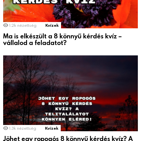
1.2k
nézettség
Kvízek
Ma is elkészült a 8 könnyű kérdés kvíz –
vállalod a feladatot?
1.3k
nézettség
Kvízek
Jöhet egy ropogós 8 könnyű kérdés kvíz? A