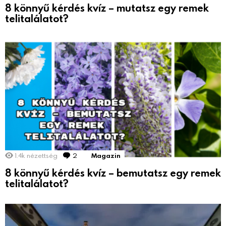
8 könnyű kérdés kvíz – mutatsz egy remek
telitalálatot?
1.4k
nézettség
2
hozzászólás
Magazin
8 könnyű kérdés kvíz – bemutatsz egy remek
telitalálatot?