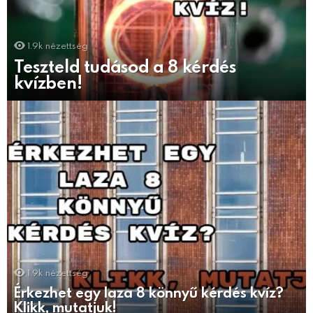
1.9k
nézettség
Teszteld tudásod a 8 kérdés
kvízben!
1.9k
nézettség
Érkezhet egy laza 8 könnyű kérdés kvíz?
Klikk, mutatjuk!