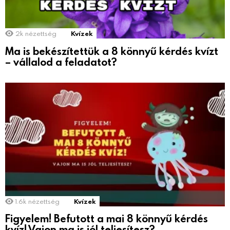
2k
nézettség
Kvízek
Ma is bekészítettük a 8 könnyű kérdés kvízt
– vállalod a feladatot?
1.6k
nézettség
Kvízek
Figyelem! Befutott a mai 8 könnyű kérdés
kvíz! Vajon ma is jól teljesítesz?