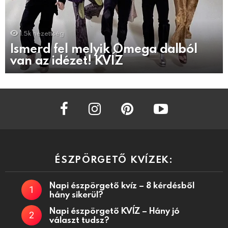
1.5k
nézettség
Ismerd fel melyik Omega dalból
van az idézet! KVÍZ
facebook
instagram
pinterest
youtube
ÉSZPÖRGETŐ KVÍZEK:
Napi észpörgető kvíz – 8 kérdésből
hány sikerül?
Napi észpörgető KVÍZ – Hány jó
választ tudsz?