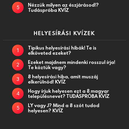
Nézzük milyen az észjárásod!?
Tudáspróba KVÍZ
HELYESÍRÁSI KVÍZEK
Tipikus helyesírási hibák! Te is
elköveted ezeket?
Ezeket majdnem mindenki rosszul írja!
Te köztük vagy?
8 helyesírási hiba, amit muszáj
elkerülnöd! KVÍZ
Hogy írjuk helyesen ezt a 8 magyar
településnevet? TUDÁSPRÓBA KVÍZ
LY vagy J? Mind a 8 szót tudod
helyesen? KVÍZ