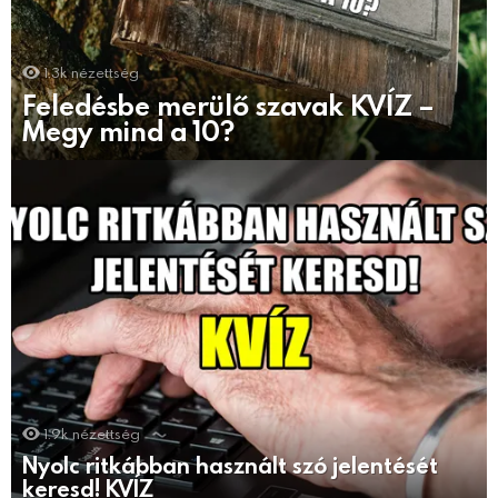
1.3k
nézettség
Feledésbe merülő szavak KVÍZ –
Megy mind a 10?
1.9k
nézettség
Nyolc ritkábban használt szó jelentését
keresd! KVÍZ