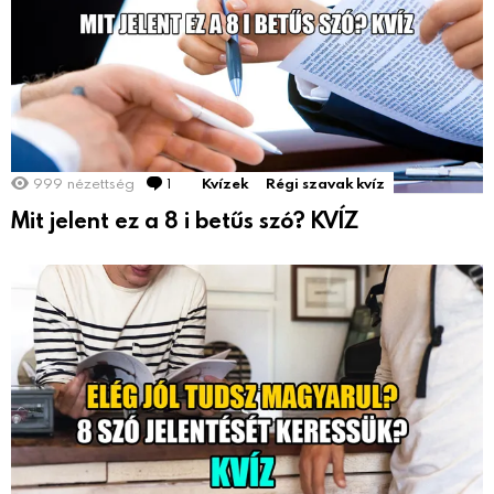
999
nézettség
1
Comment
Kvízek
Régi szavak kvíz
Mit jelent ez a 8 i betűs szó? KVÍZ