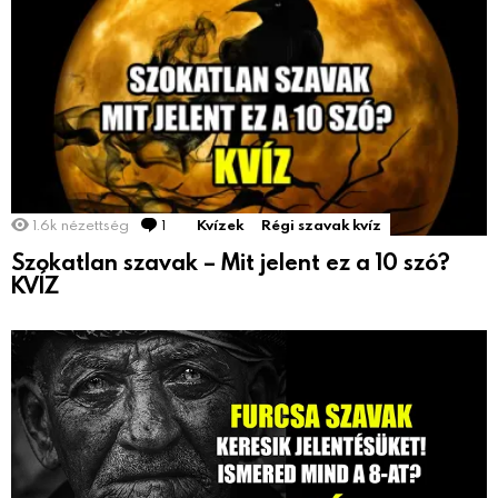
1.6k
nézettség
1
Comment
Kvízek
Régi szavak kvíz
Szokatlan szavak – Mit jelent ez a 10 szó?
KVÍZ