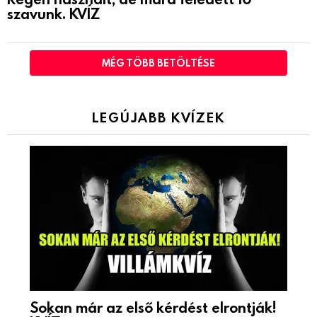
szavunk. KVÍZ
MÉG TÖBB BETÖLTÉSE
LEGÚJABB KVÍZEK
Sokan már az első kérdést elrontják!