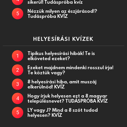
sikerül! Tudáspróba kvíz
Nézzük milyen az észjárásod!?
Tudáspróba KVÍZ
HELYESÍRÁSI KVÍZEK
Tipikus helyesírási hibák! Te is
elköveted ezeket?
Ezeket majdnem mindenki rosszul írja!
Te köztük vagy?
8 helyesírási hiba, amit muszáj
elkerülnöd! KVÍZ
Hogy írjuk helyesen ezt a 8 magyar
településnevet? TUDÁSPRÓBA KVÍZ
LY vagy J? Mind a 8 szót tudod
helyesen? KVÍZ