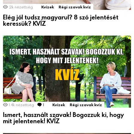
2k
nézettség
Kvízek
Régi szavak kvíz
Elég jól tudsz magyarul? 8 szó jelentését
keressük? KVÍZ
1.4k
nézettség
1
Comment
Kvízek
Régi szavak kvíz
Ismert, használt szavak! Bogozzuk ki, hogy
mit jelentenek! KVÍZ