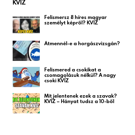
KVÍZ
Felismersz 8 híres magyar
személyt képről? KVÍZ
Átmennél-e a horgászvizsgán?
Felismered a csokikat a
csomagolásuk nélkül? A nagy
csoki KVÍZ
Mit jelentenek ezek a szavak?
KVÍZ – Hányat tudsz a 10-ből