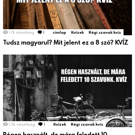
1.7k
nézettség
1
Comment
címlap
Kvízek
Régi szavak kvíz
Tudsz magyarul? Mit jelent ez a 8 szó? KVÍZ
1.5k
nézettség
1
Comment
Kvízek
Régi szavak kvíz
Régen használt, de mára feledett 10