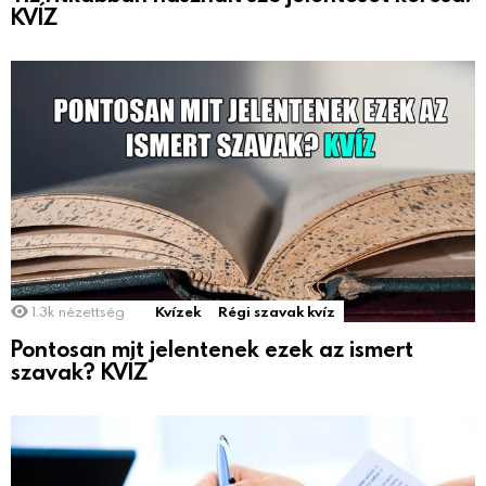
KVÍZ
1.3k
nézettség
Kvízek
Régi szavak kvíz
Pontosan mit jelentenek ezek az ismert
szavak? KVÍZ