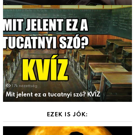
1.7k
nézettség
Mit jelent ez a tucatnyi szó? KVÍZ
EZEK IS JÓK: