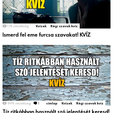
1.7k
nézettség
Kvízek
Régi szavak kvíz
Ismerd fel eme furcsa szavakat! KVÍZ
999
nézettség
1
Comment
címlap
Kvízek
Régi szavak kvíz
Tíz ritkábban használt szó jelentését keresd!