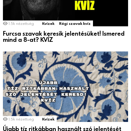
1.5k
nézettség
Kvízek
Régi szavak kvíz
Furcsa szavak keresik jelentésüket! Ismered
mind a 8-at? KVÍZ
1.5k
nézettség
Kvízek
Újabb tíz ritkábban használt szó jelentését