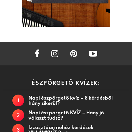
facebook
instagram
pinterest
youtube
ÉSZPÖRGETŐ KVÍZEK:
Napi észpörgető kvíz – 8 kérdésből
hány sikerül?
Napi észpörgető KVÍZ – Hány jó
választ tudsz?
Izzasztóan nehéz kérdések