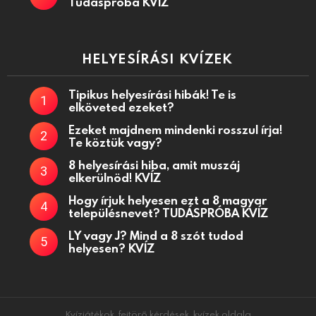
Tudáspróba KVÍZ
HELYESÍRÁSI KVÍZEK
Tipikus helyesírási hibák! Te is
elköveted ezeket?
Ezeket majdnem mindenki rosszul írja!
Te köztük vagy?
8 helyesírási hiba, amit muszáj
elkerülnöd! KVÍZ
Hogy írjuk helyesen ezt a 8 magyar
településnevet? TUDÁSPRÓBA KVÍZ
LY vagy J? Mind a 8 szót tudod
helyesen? KVÍZ
Kvízjátékok, fejtörő kérdések, kvízek oldala