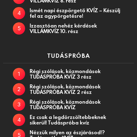
VILLÁMKVÍZ 8. rész
Ismét napi észpörgető KVÍZ – Készülj
fel az agypörgetésre!
Izzasztóan nehéz kérdések
VILLÁMKVÍZ 10. rész
TUDÁSPRÓBA
Régi szólások, közmondások
TUDÁSPRÓBA KVÍZ 3 rész
Régi szólások, közmondások
TUDÁSPRÓBA KVÍZ 2 rész
Régi szólások, közmondások
TUDÁSPRÓBA KVÍZ
Ez csak a legdörzsöltebbeknek
sikerül! Tudáspróba kvíz
Nézzük milyen az észjárásod!?