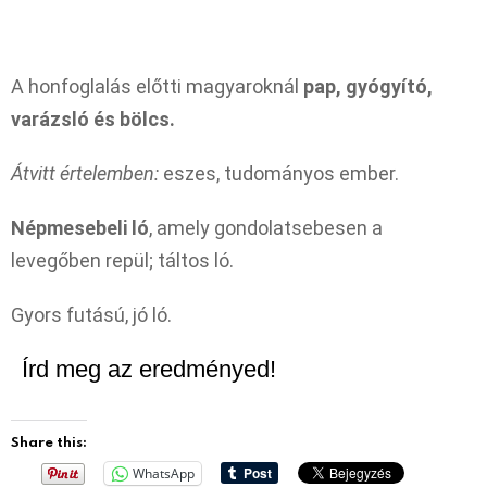
A honfoglalás előtti magyaroknál
pap, gyógyító,
varázsló és bölcs.
Átvitt értelemben:
eszes, tudományos ember.
Népmesebeli ló
, amely gondolatsebesen a
levegőben repül; táltos ló.
Gyors futású, jó ló.
Írd meg az eredményed!
Share this:
WhatsApp