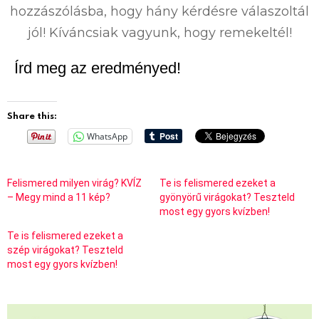
hozzászólásba, hogy hány kérdésre válaszoltál
jól! Kíváncsiak vagyunk, hogy remekeltél!
Írd meg az eredményed!
Share this:
WhatsApp
Felismered milyen virág? KVÍZ
Te is felismered ezeket a
– Megy mind a 11 kép?
gyönyörű virágokat? Teszteld
most egy gyors kvízben!
Te is felismered ezeket a
szép virágokat? Teszteld
most egy gyors kvízben!