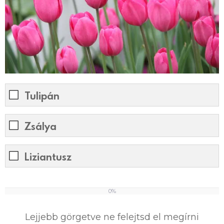
Tulipán
Zsálya
Liziantusz
0%
0
%
Lejjebb görgetve ne felejtsd el megírni