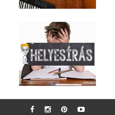
facebook
instagram
pinterest
youtube