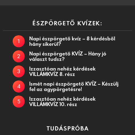
ÉSZPÖRGETŐ KVÍZEK:
Napi észpörgető kvíz – 8 kérdésből
hány sikerül?
Napi észpörgető KVÍZ – Hány jó
választ tudsz?
Izzasztóan nehéz kérdések
VILLÁMKVÍZ 8. rész
Ismét napi észpörgető KVÍZ – Készülj
fel az agypörgetésre!
Izzasztóan nehéz kérdések
VILLÁMKVÍZ 10. rész
TUDÁSPRÓBA