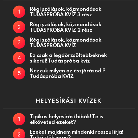
Régi szólások, közmondások
TUDÁSPRÓBA KVÍZ 3 rész
Régi szólások, közmondások
TUDÁSPRÓBA KVÍZ 2 rész
Régi szólások, közmondások
TUDÁSPRÓBA KVÍZ
Ez csak a legdörzsöltebbeknek
sikerül! Tudáspróba kvíz
Nézzük milyen az észjárásod!?
Tudáspróba KVÍZ
HELYESÍRÁSI KVÍZEK
Tipikus helyesírási hibák! Te is
elköveted ezeket?
Ezeket majdnem mindenki rosszul írja!
Te köztük vagy?