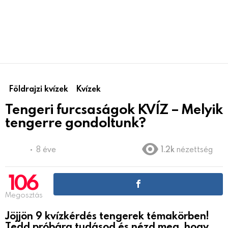
Földrajzi kvízek
Kvízek
Tengeri furcsaságok KVÍZ – Melyik
tengerre gondoltunk?
8 éve
1.2k
nézettség
106
Megosztás
Jöjjön 9 kvízkérdés tengerek témakörben!
Tedd próbára tudásod és nézd meg, hogy