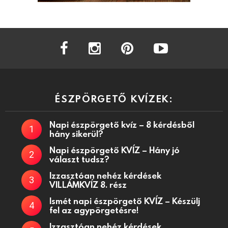
facebook
instagram
pinterest
youtube
ÉSZPÖRGETŐ KVÍZEK:
Napi észpörgető kvíz – 8 kérdésből
hány sikerül?
Napi észpörgető KVÍZ – Hány jó
választ tudsz?
Izzasztóan nehéz kérdések
VILLÁMKVÍZ 8. rész
Ismét napi észpörgető KVÍZ – Készülj
fel az agypörgetésre!
Izzasztóan nehéz kérdések