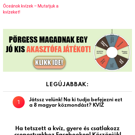
Óceánok kvízek – Mutatjuk a
kvízeket!
LEGÚJABBAK:
Játssz velünk! Na ki tudja befejezni ezt
a 8 magyar közmondást? KVÍZ
Ha tetszett a kvíz, gyere és csatlakozz
csoportunkhoz Facebookon! Köszönjük!