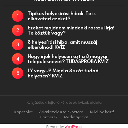
Tipikus helyesírási hibák! Te is
elköveted ezeket?
Ezeket majdnem mindenki rosszul írja!
Te köztük vagy?
8 helyesírási hiba, amit muszáj
elkerülnöd! KVÍZ
Hogy írjuk helyesen ezt a 8 magyar
településnevet? TUDÁSPRÓBA KVÍZ
LY vagy J? Mind a 8 szót tudod
helyesen? KVÍZ
Kvízjátékok, fejtörő kérdések, kvízek oldala
Kapcsolat
Adatkezelési tájékoztató
Küldj be kvízt!
Partnerek
Médiaajánlat
Powered by
WordPress