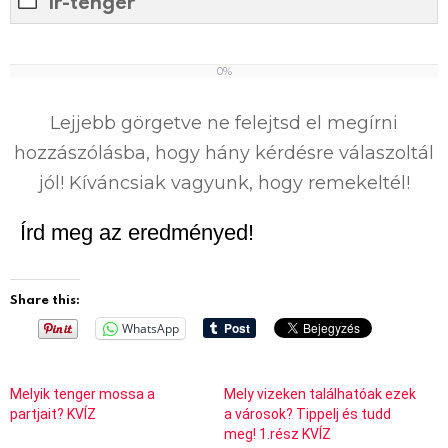
Ír-tenger
0%
0
%
Lejjebb görgetve ne felejtsd el megírni
hozzászólásba, hogy hány kérdésre válaszoltál
jól! Kíváncsiak vagyunk, hogy remekeltél!
Írd meg az eredményed!
Share this:
WhatsApp
Melyik tenger mossa a
Mely vizeken találhatóak ezek
partjait? KVÍZ
a városok? Tippelj és tudd
meg! 1.rész KVÍZ