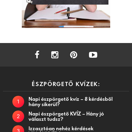
facebook
instagram
pinterest
youtube
ÉSZPÖRGETŐ KVÍZEK:
Napi észpörgető kvíz – 8 kérdésből
hány sikerül?
Napi észpörgető KVÍZ – Hány jó
választ tudsz?
Izzasztóan nehéz kérdések