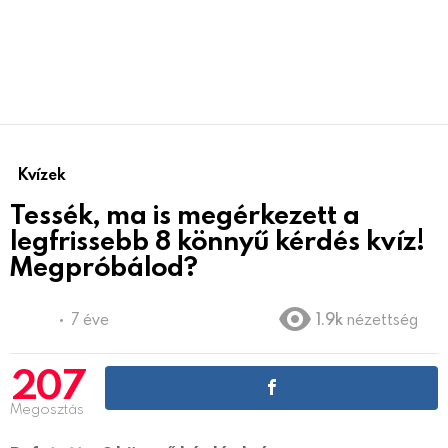
Kvízek
Tessék, ma is megérkezett a
legfrissebb 8 könnyű kérdés kvíz!
Megpróbálod?
7 éve
1.9k
nézettség
207
Megosztás