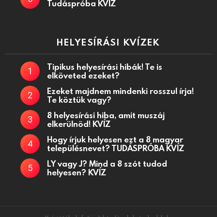
Tudáspróba KVÍZ
HELYESÍRÁSI KVÍZEK
Tipikus helyesírási hibák! Te is
elköveted ezeket?
Ezeket majdnem mindenki rosszul írja!
Te köztük vagy?
8 helyesírási hiba, amit muszáj
elkerülnöd! KVÍZ
Hogy írjuk helyesen ezt a 8 magyar
településnevet? TUDÁSPRÓBA KVÍZ
LY vagy J? Mind a 8 szót tudod
helyesen? KVÍZ