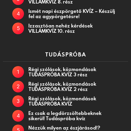
VILLÁMKVÍZ 8. rész
Ismét napi észpörgető KVÍZ – Készülj
fel az agypörgetésre!
Izzasztóan nehéz kérdések
VILLÁMKVÍZ 10. rész
TUDÁSPRÓBA
Régi szólások, közmondások
TUDÁSPRÓBA KVÍZ 3 rész
Régi szólások, közmondások
TUDÁSPRÓBA KVÍZ 2 rész
Régi szólások, közmondások
TUDÁSPRÓBA KVÍZ
Ez csak a legdörzsöltebbeknek
sikerül! Tudáspróba kvíz
Nézzük milyen az észjárásod!?