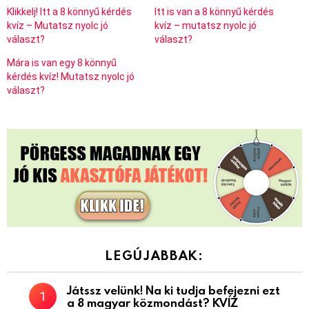
Klikkelj! Itt a 8 könnyű kérdés
Itt is van a 8 könnyű kérdés
kvíz – Mutatsz nyolc jó
kvíz – mutatsz nyolc jó
választ?
választ?
Mára is van egy 8 könnyű
kérdés kvíz! Mutatsz nyolc jó
választ?
LEGÚJABBAK:
Játssz velünk! Na ki tudja befejezni ezt
a 8 magyar közmondást? KVÍZ