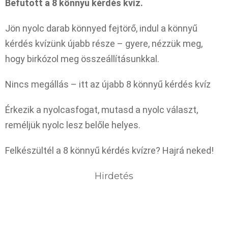
Befutott a 8 könnyű kérdés kvíz.
Jön nyolc darab könnyed fejtörő, indul a könnyű
kérdés kvízünk újabb része – gyere, nézzük meg,
hogy birkózol meg összeállításunkkal.
Nincs megállás – itt az újabb 8 könnyű kérdés kvíz
Érkezik a nyolcasfogat, mutasd a nyolc választ,
reméljük nyolc lesz belőle helyes.
Felkészültél a 8 könnyű kérdés kvízre? Hajrá neked!
Hirdetés