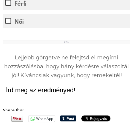
Férfi
Női
0%
0
%
Lejjebb görgetve ne felejtsd el megírni
hozzászólásba, hogy hány kérdésre válaszoltál
jól! Kíváncsiak vagyunk, hogy remekeltél!
Írd meg az eredményed!
Share this:
WhatsApp