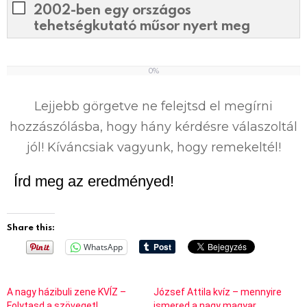
2002-ben egy országos
tehetségkutató műsor nyert meg
0%
0
%
Lejjebb görgetve ne felejtsd el megírni
hozzászólásba, hogy hány kérdésre válaszoltál
jól! Kíváncsiak vagyunk, hogy remekeltél!
Írd meg az eredményed!
Share this:
WhatsApp
A nagy házibuli zene KVÍZ –
József Attila kvíz – mennyire
Folytasd a szöveget!
ismered a nagy magyar