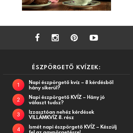
facebook
instagram
pinterest
youtube
ÉSZPÖRGETŐ KVÍZEK:
Napi észpörgető kvíz – 8 kérdésből
hány sikerül?
Napi észpörgető KVÍZ – Hány jó
választ tudsz?
Izzasztóan nehéz kérdések
VILLÁMKVÍZ 8. rész
Ismét napi észpörgető KVÍZ – Készülj
fel az agypörgetésre!