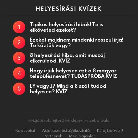
HELYESÍRÁSI KVÍZEK
Tipikus helyesírási hibák! Te is
elköveted ezeket?
Ezeket majdnem mindenki rosszul írja!
Te köztük vagy?
8 helyesírási hiba, amit muszáj
elkerülnöd! KVÍZ
Hogy írjuk helyesen ezt a 8 magyar
településnevet? TUDÁSPRÓBA KVÍZ
LY vagy J? Mind a 8 szót tudod
helyesen? KVÍZ
Kvízjátékok, fejtörő kérdések, kvízek oldala
Kapcsolat
Adatkezelési tájékoztató
Küldj be kvízt!
Partnerek
Médiaajánlat