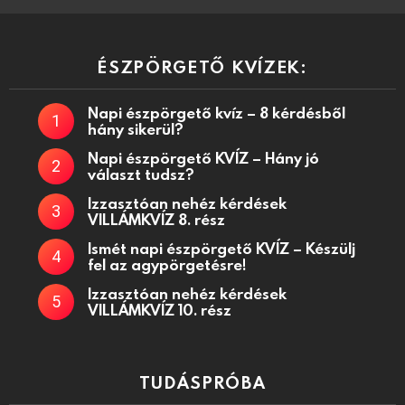
ÉSZPÖRGETŐ KVÍZEK:
Napi észpörgető kvíz – 8 kérdésből
hány sikerül?
Napi észpörgető KVÍZ – Hány jó
választ tudsz?
Izzasztóan nehéz kérdések
VILLÁMKVÍZ 8. rész
Ismét napi észpörgető KVÍZ – Készülj
fel az agypörgetésre!
Izzasztóan nehéz kérdések
VILLÁMKVÍZ 10. rész
TUDÁSPRÓBA