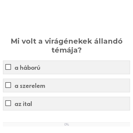
Mi volt a virágénekek állandó
témája?
a háború
a szerelem
az ital
0%
0
%