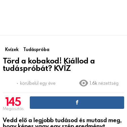
Kvízek
Tudáspróba
Törd a kobakod! Kiállod a
tudáspróbát? KVÍZ
körülbelül egy éve
1.6k
nézettség
145
Megosztás
Vedd elő a legjobb tudásod és mutasd meg,
hogy képes vagy egy szép eredményt