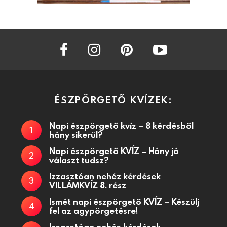
facebook
instagram
pinterest
youtube
ÉSZPÖRGETŐ KVÍZEK:
Napi észpörgető kvíz – 8 kérdésből
hány sikerül?
Napi észpörgető KVÍZ – Hány jó
választ tudsz?
Izzasztóan nehéz kérdések
VILLÁMKVÍZ 8. rész
Ismét napi észpörgető KVÍZ – Készülj
fel az agypörgetésre!
Izzasztóan nehéz kérdések