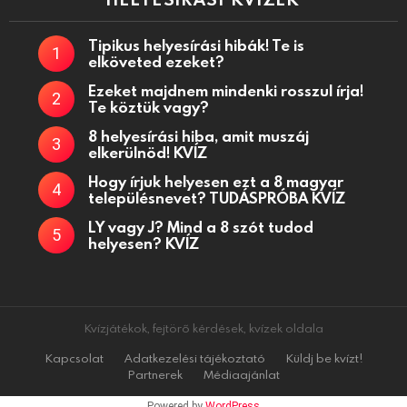
Tipikus helyesírási hibák! Te is
elköveted ezeket?
Ezeket majdnem mindenki rosszul írja!
Te köztük vagy?
8 helyesírási hiba, amit muszáj
elkerülnöd! KVÍZ
Hogy írjuk helyesen ezt a 8 magyar
településnevet? TUDÁSPRÓBA KVÍZ
LY vagy J? Mind a 8 szót tudod
helyesen? KVÍZ
Kvízjátékok, fejtörő kérdések, kvízek oldala
Kapcsolat
Adatkezelési tájékoztató
Küldj be kvízt!
Partnerek
Médiaajánlat
Powered by
WordPress