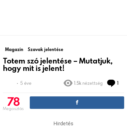
Magazin
Szavak jelentése
Totem szó jelentése – Mutatjuk,
hogy mit is jelent!
Co
5 éve
1.5k
nézettség
1
78
Megosztás
Hirdetés