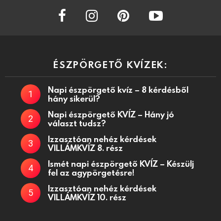
facebook
instagram
pinterest
youtube
ÉSZPÖRGETŐ KVÍZEK:
Napi észpörgető kvíz – 8 kérdésből
hány sikerül?
Napi észpörgető KVÍZ – Hány jó
választ tudsz?
Izzasztóan nehéz kérdések
VILLÁMKVÍZ 8. rész
Ismét napi észpörgető KVÍZ – Készülj
fel az agypörgetésre!
Izzasztóan nehéz kérdések
VILLÁMKVÍZ 10. rész