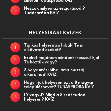
sikerül! Tudáspróba kvíz
Nézzük milyen az észjárásod!?
Tudáspróba KVÍZ
HELYESÍRÁSI KVÍZEK
Tipikus helyesírási hibák! Te is
elköveted ezeket?
Ezeket majdnem mindenki rosszul írja!
Te köztük vagy?
8 helyesírási hiba, amit muszáj
elkerülnöd! KVÍZ
Hogy írjuk helyesen ezt a 8 magyar
településnevet? TUDÁSPRÓBA KVÍZ
LY vagy J? Mind a 8 szót tudod
helyesen? KVÍZ