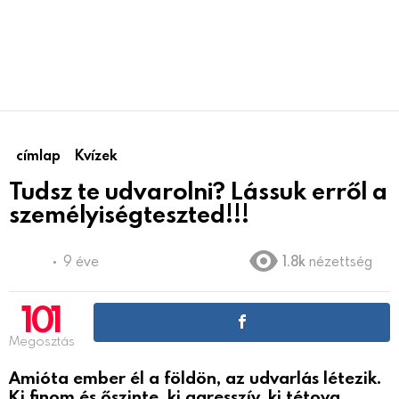
címlap
Kvízek
Tudsz te udvarolni? Lássuk erről a
személyiségteszted!!!
9 éve
1.8k
nézettség
101
Megosztás
Amióta ember él a földön, az udvarlás létezik.
Ki finom és őszinte, ki agresszív, ki tétova