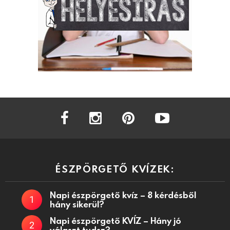
facebook
instagram
pinterest
youtube
ÉSZPÖRGETŐ KVÍZEK:
Napi észpörgető kvíz – 8 kérdésből
hány sikerül?
Napi észpörgető KVÍZ – Hány jó
választ tudsz?