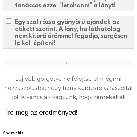
tanácsos ezzel "lerohanni" a lányt!
Egy szál rózsa gyönyörű ajándék az
etikett szerint. A lány, ha láthatólag
nem kitörő örömmel fogadja, sürgősen
le kell építeni!
0%
0
%
Lejjebb görgetve ne felejtsd el megírni
hozzászólásba, hogy hány kérdésre válaszoltál
jól! Kíváncsiak vagyunk, hogy remekeltél!
Írd meg az eredményed!
Share this: