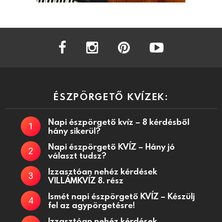
facebook
instagram
pinterest
youtube
ÉSZPÖRGETŐ KVÍZEK:
Napi észpörgető kvíz – 8 kérdésből
hány sikerül?
Napi észpörgető KVÍZ – Hány jó
választ tudsz?
Izzasztóan nehéz kérdések
VILLÁMKVÍZ 8. rész
Ismét napi észpörgető KVÍZ – Készülj
fel az agypörgetésre!
Izzasztóan nehéz kérdések