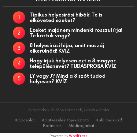
Tipikus helyesírási hibák! Te is
elköveted ezeket?
Ezeket majdnem mindenki rosszul írja!
Te köztük vagy?
8 helyesírási hiba, amit muszáj
elkerülnöd! KVÍZ
Hogy írjuk helyesen ezt a 8 magyar
településnevet? TUDÁSPRÓBA KVÍZ
LY vagy J? Mind a 8 szót tudod
helyesen? KVÍZ
Kvízjátékok, fejtörő kérdések, kvízek oldala
Kapcsolat
Adatkezelési tájékoztató
Küldj be kvízt!
Partnerek
Médiaajánlat
Powered by
WordPress