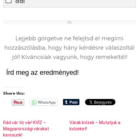
dal
0%
0
%
Lejjebb görgetve ne felejtsd el megírni
hozzászólásba, hogy hány kérdésre válaszoltál
jól! Kíváncsiak vagyunk, hogy remekeltél!
Írd meg az eredményed!
Share this:
WhatsApp
Rád vár tíz vár! KVÍZ –
Várak kvízek – Mutatjuk a
Magyarországi várakat
kvízeket!
keresünk!