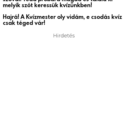
melyik szót keressük kvízünkben!
Hajrá! A Kvízmester oly vidám, e csodás kvíz
csak téged vár!
Hirdetés