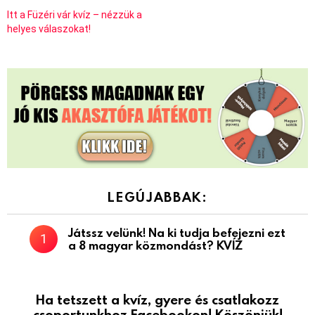
Itt a Füzéri vár kvíz – nézzük a
helyes válaszokat!
LEGÚJABBAK:
Játssz velünk! Na ki tudja befejezni ezt
a 8 magyar közmondást? KVÍZ
Ha tetszett a kvíz, gyere és csatlakozz
csoportunkhoz Facebookon! Köszönjük!