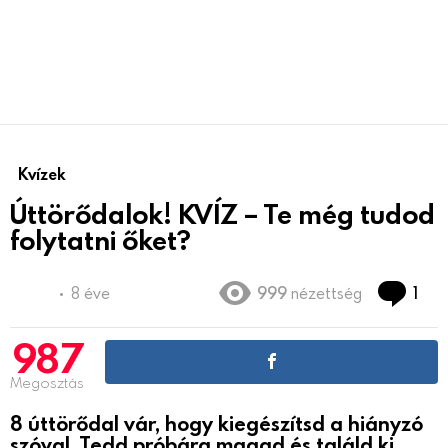
Kvízek
Úttörődalok! KVÍZ – Te még tudod
folytatni őket?
Co
8 éve
999
nézettség
1
987
Megosztás
8 úttörődal vár, hogy kiegészítsd a hiányzó
szóval. Tedd próbára magad és találd ki