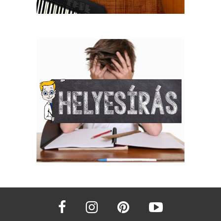
facebook
instagram
pinterest
youtube