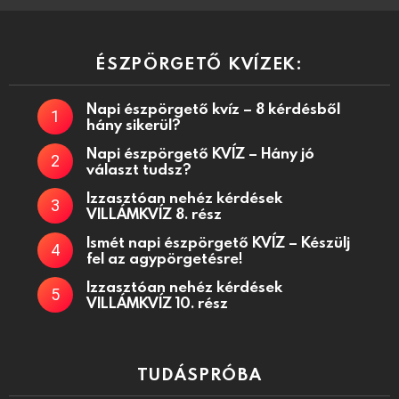
ÉSZPÖRGETŐ KVÍZEK:
Napi észpörgető kvíz – 8 kérdésből
hány sikerül?
Napi észpörgető KVÍZ – Hány jó
választ tudsz?
Izzasztóan nehéz kérdések
VILLÁMKVÍZ 8. rész
Ismét napi észpörgető KVÍZ – Készülj
fel az agypörgetésre!
Izzasztóan nehéz kérdések
VILLÁMKVÍZ 10. rész
TUDÁSPRÓBA