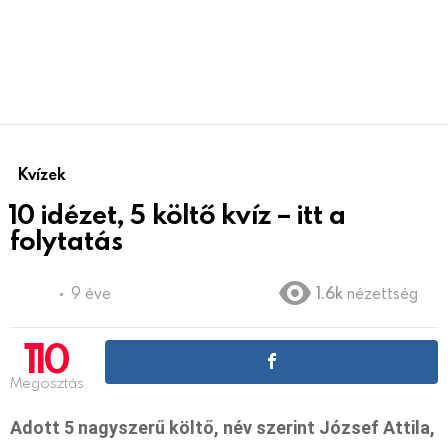
Kvízek
10 idézet, 5 költő kvíz – itt a
folytatás
9 éve
1.6k
nézettség
110
Megosztás
Adott 5 nagyszerű költő, név szerint József Attila,