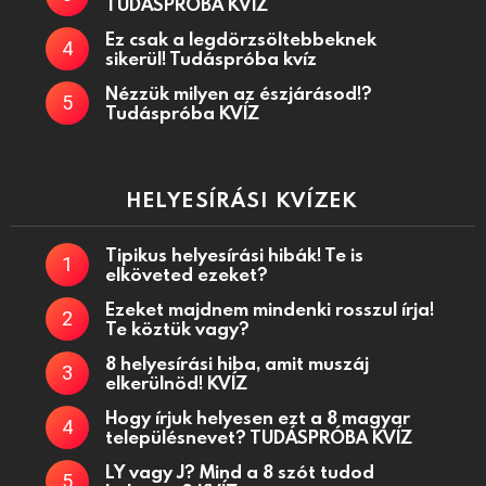
TUDÁSPRÓBA KVÍZ
Ez csak a legdörzsöltebbeknek
sikerül! Tudáspróba kvíz
Nézzük milyen az észjárásod!?
Tudáspróba KVÍZ
HELYESÍRÁSI KVÍZEK
Tipikus helyesírási hibák! Te is
elköveted ezeket?
Ezeket majdnem mindenki rosszul írja!
Te köztük vagy?
8 helyesírási hiba, amit muszáj
elkerülnöd! KVÍZ
Hogy írjuk helyesen ezt a 8 magyar
településnevet? TUDÁSPRÓBA KVÍZ
LY vagy J? Mind a 8 szót tudod