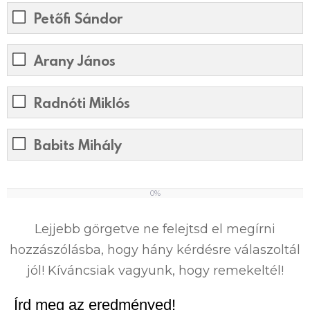
Petőfi Sándor
Arany János
Radnóti Miklós
Babits Mihály
0%
0
%
Lejjebb görgetve ne felejtsd el megírni
hozzászólásba, hogy hány kérdésre válaszoltál
jól! Kíváncsiak vagyunk, hogy remekeltél!
Írd meg az eredményed!