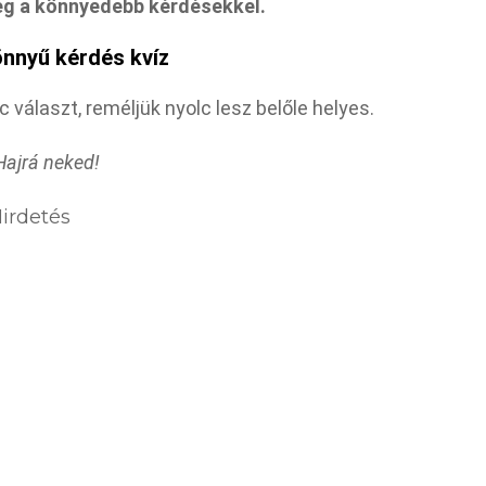
eg a könnyedebb kérdésekkel.
önnyű kérdés kvíz
 választ, reméljük nyolc lesz belőle helyes.
Hajrá neked!
irdetés