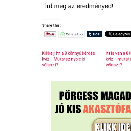
Írd meg az eredményed!
Share this:
WhatsApp
Klikkelj! Itt a 8 könnyű kérdés
Itt is van a 
kvíz – Mutatsz nyolc jó
kvíz – mutats
választ?
választ?