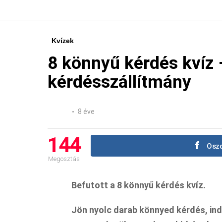
Kvízek
8 könnyű kérdés kvíz
kérdésszállítmány
8 éve
144
Oszd
Megosztás
Befutott a 8 könnyű kérdés kvíz.
Jön nyolc darab könnyed kérdés, ind