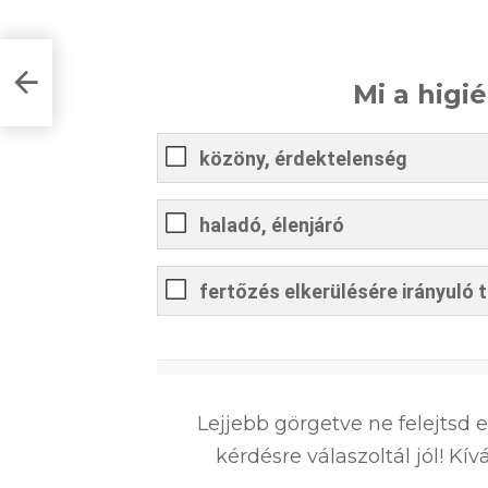
s a
Mi a higi
közöny, érdektelenség
haladó, élenjáró
fertőzés elkerülésére irányuló t
0
%
Lejjebb görgetve ne felejtsd 
kérdésre válaszoltál jól! K