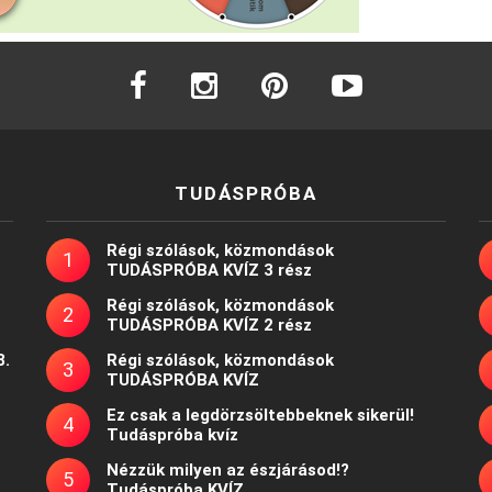
facebook
instagram
pinterest
youtube
TUDÁSPRÓBA
Régi szólások, közmondások
TUDÁSPRÓBA KVÍZ 3 rész
Régi szólások, közmondások
TUDÁSPRÓBA KVÍZ 2 rész
8.
Régi szólások, közmondások
TUDÁSPRÓBA KVÍZ
Ez csak a legdörzsöltebbeknek sikerül!
Tudáspróba kvíz
Nézzük milyen az észjárásod!?
Tudáspróba KVÍZ