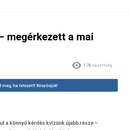
 – megérkezett a mai
1.7k
nézettség
 meg, ha tetszett! Köszönjük!
ul a könnyű kérdés kvízünk újabb része –