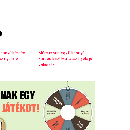
8 könnyű kérdés
Mára is van egy 8 könnyű
z nyolc jó
kérdés kvíz! Mutatsz nyolc jó
választ?