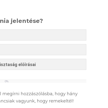
énia jelentése?
isztaság előírásai
0%
el megírni hozzászólásba, hogy hány
íváncsiak vagyunk, hogy remekeltél!