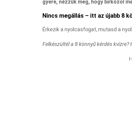
gyere, nézzük meg, hogy birkózol m
Nincs megállás – itt az újabb 8 k
Érkezik a nyolcasfogat, mutasd a nyolc
Felkészültél a 8 könnyű kérdés kvízre? 
H