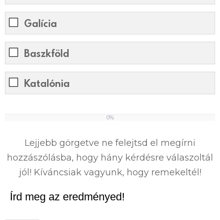
Galícia
Baszkföld
Katalónia
0%
0
%
Lejjebb görgetve ne felejtsd el megírni
hozzászólásba, hogy hány kérdésre válaszoltál
jól! Kíváncsiak vagyunk, hogy remekeltél!
Írd meg az eredményed!