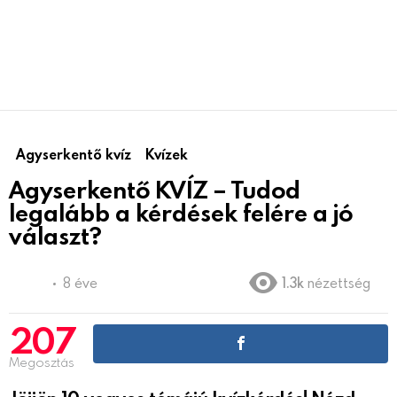
Agyserkentő kvíz
Kvízek
Agyserkentő KVÍZ – Tudod
legalább a kérdések felére a jó
választ?
8 éve
1.3k
nézettség
207
Megosztás