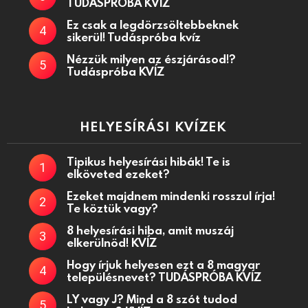
TUDÁSPRÓBA KVÍZ
Ez csak a legdörzsöltebbeknek
sikerül! Tudáspróba kvíz
Nézzük milyen az észjárásod!?
Tudáspróba KVÍZ
HELYESÍRÁSI KVÍZEK
Tipikus helyesírási hibák! Te is
elköveted ezeket?
Ezeket majdnem mindenki rosszul írja!
Te köztük vagy?
8 helyesírási hiba, amit muszáj
elkerülnöd! KVÍZ
Hogy írjuk helyesen ezt a 8 magyar
településnevet? TUDÁSPRÓBA KVÍZ
LY vagy J? Mind a 8 szót tudod