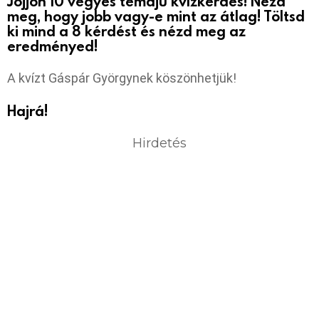
Jöjjön 10 vegyes témájú kvízkérdés! Nézd
meg, hogy jobb vagy-e mint az átlag! Töltsd
ki mind a 8 kérdést és nézd meg az
eredményed!
A kvízt Gáspár Györgynek köszönhetjük!
Hajrá!
Hirdetés