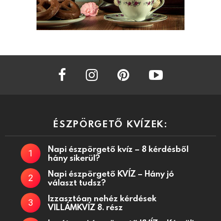
facebook
instagram
pinterest
youtube
ÉSZPÖRGETŐ KVÍZEK:
Napi észpörgető kvíz – 8 kérdésből
hány sikerül?
Napi észpörgető KVÍZ – Hány jó
választ tudsz?
Izzasztóan nehéz kérdések
VILLÁMKVÍZ 8. rész