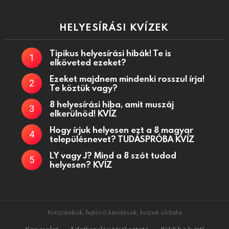
HELYESÍRÁSI KVÍZEK
Tipikus helyesírási hibák! Te is
elköveted ezeket?
Ezeket majdnem mindenki rosszul írja!
Te köztük vagy?
8 helyesírási hiba, amit muszáj
elkerülnöd! KVÍZ
Hogy írjuk helyesen ezt a 8 magyar
településnevet? TUDÁSPRÓBA KVÍZ
LY vagy J? Mind a 8 szót tudod
helyesen? KVÍZ
Kvízjátékok, fejtörő kérdések, kvízek oldala