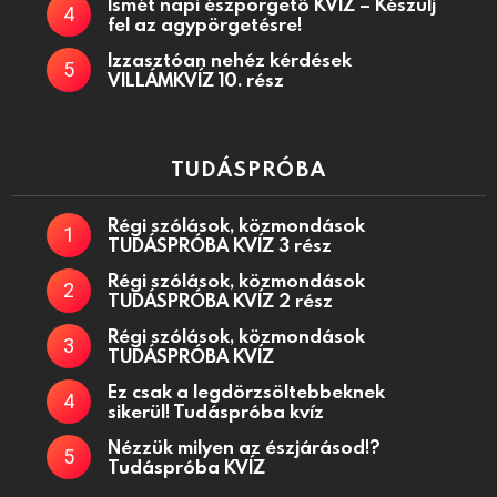
Ismét napi észpörgető KVÍZ – Készülj
fel az agypörgetésre!
Izzasztóan nehéz kérdések
VILLÁMKVÍZ 10. rész
TUDÁSPRÓBA
Régi szólások, közmondások
TUDÁSPRÓBA KVÍZ 3 rész
Régi szólások, közmondások
TUDÁSPRÓBA KVÍZ 2 rész
Régi szólások, közmondások
TUDÁSPRÓBA KVÍZ
Ez csak a legdörzsöltebbeknek
sikerül! Tudáspróba kvíz
Nézzük milyen az észjárásod!?
Tudáspróba KVÍZ