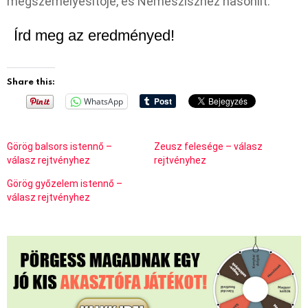
megszemélyesítője, és Nemesziszhez hasonlít.
Írd meg az eredményed!
Share this:
WhatsApp
Görög balsors istennő –
Zeusz felesége – válasz
válasz rejtvényhez
rejtvényhez
Görög győzelem istennő –
válasz rejtvényhez