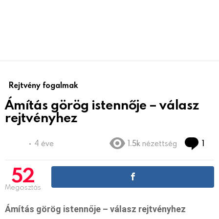
Rejtvény fogalmak
Ámítás görög istennője – válasz
rejtvényhez
Co
4 éve
1.5k
nézettség
1
52
Megosztás
Ámítás görög istennője – válasz rejtvényhez