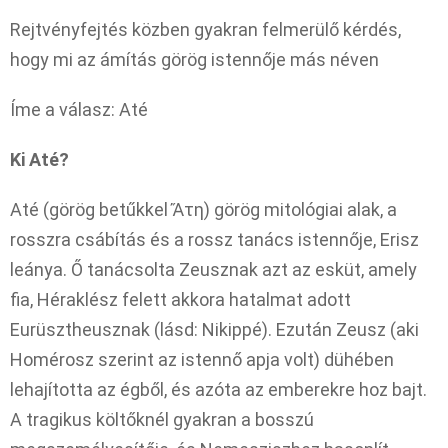
Rejtvényfejtés közben gyakran felmerülő kérdés,
hogy mi az ámítás görög istennője más néven
Íme a válasz: Até
Ki Até?
Até (görög betűkkel Ἄτη) görög mitológiai alak, a
rosszra csábítás és a rossz tanács istennője, Erisz
leánya. Ő tanácsolta Zeusznak azt az esküt, amely
fia, Héraklész felett akkora hatalmat adott
Eurüsztheusznak (lásd: Nikippé). Ezután Zeusz (aki
Homérosz szerint az istennő apja volt) dühében
lehajította az égből, és azóta az emberekre hoz bajt.
A tragikus költőknél gyakran a bosszú