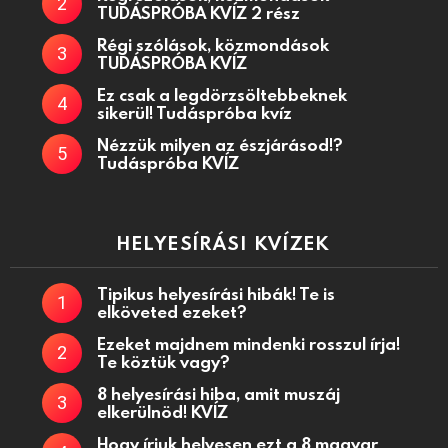
TUDÁSPRÓBA KVÍZ 2 rész
Régi szólások, közmondások
TUDÁSPRÓBA KVÍZ
Ez csak a legdörzsöltebbeknek
sikerül! Tudáspróba kvíz
Nézzük milyen az észjárásod!?
Tudáspróba KVÍZ
HELYESÍRÁSI KVÍZEK
Tipikus helyesírási hibák! Te is
elköveted ezeket?
Ezeket majdnem mindenki rosszul írja!
Te köztük vagy?
8 helyesírási hiba, amit muszáj
elkerülnöd! KVÍZ
Hogy írjuk helyesen ezt a 8 magyar