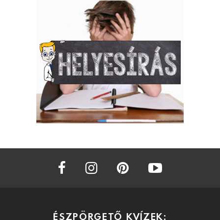
facebook
instagram
pinterest
youtube
ÉSZPÖRGETŐ KVÍZEK: