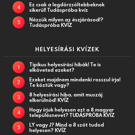
Ez csak a legdörzsöltebbeknek
sikerül! Tudáspróba kvíz
Nézzük milyen az észjárásod!?
Tudáspróba KVÍZ
HELYESÍRÁSI KVÍZEK
Tipikus helyesírási hibák! Te is
elköveted ezeket?
Ezeket majdnem mindenki rosszul írja!
Te köztük vagy?
8 helyesírási hiba, amit muszáj
elkerülnöd! KVÍZ
Hogy írjuk helyesen ezt a 8 magyar
településnevet? TUDÁSPRÓBA KVÍZ
LY vagy J? Mind a 8 szót tudod
helyesen? KVÍZ