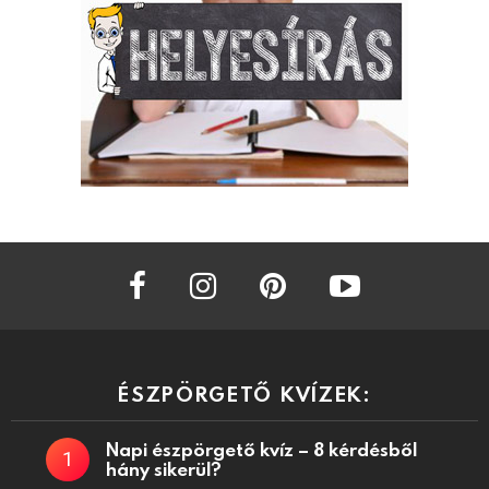
facebook
instagram
pinterest
youtube
ÉSZPÖRGETŐ KVÍZEK:
Napi észpörgető kvíz – 8 kérdésből
hány sikerül?