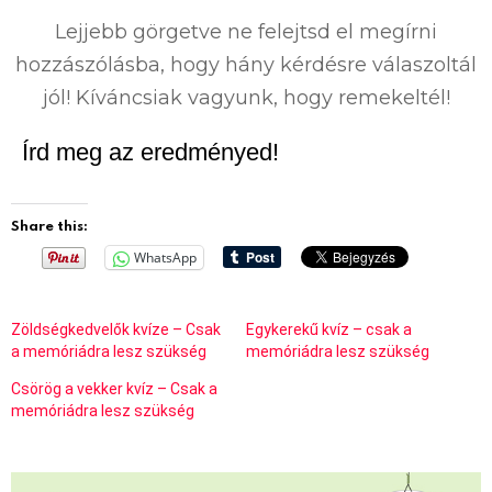
%
Lejjebb görgetve ne felejtsd el megírni
hozzászólásba, hogy hány kérdésre válaszoltál
jól! Kíváncsiak vagyunk, hogy remekeltél!
Írd meg az eredményed!
Share this:
WhatsApp
Zöldségkedvelők kvíze – Csak
Egykerekű kvíz – csak a
a memóriádra lesz szükség
memóriádra lesz szükség
Csörög a vekker kvíz – Csak a
memóriádra lesz szükség