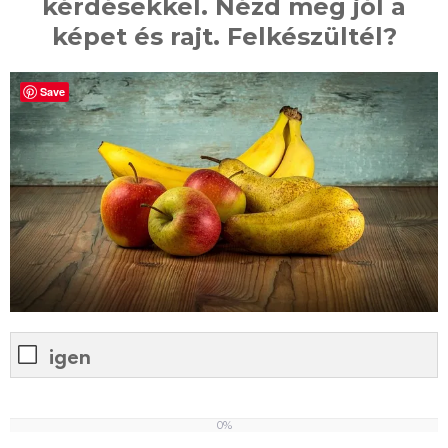
kérdésekkel. Nézd meg jól a
képet és rajt. Felkészültél?
Save
igen
0%
0