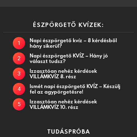
ÉSZPÖRGETŐ KVÍZEK:
Napi észpörgető kvíz – 8 kérdésből
hány sikerül?
Napi észpörgető KVÍZ – Hány jó
választ tudsz?
Izzasztóan nehéz kérdések
VILLÁMKVÍZ 8. rész
Ismét napi észpörgető KVÍZ – Készülj
fel az agypörgetésre!
Izzasztóan nehéz kérdések
VILLÁMKVÍZ 10. rész
TUDÁSPRÓBA