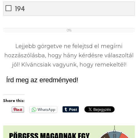
194
0%
0
%
Lejjebb görgetve ne felejtsd el megírni
hozzászólásba, hogy hány kérdésre válaszoltál
jól! Kíváncsiak vagyunk, hogy remekeltél!
Írd meg az eredményed!
Share this:
WhatsApp
Kvízek magyarul – íme 20
Napi kvízek – minden nap új
szórakoztató kvíz
kvíz, mutatunk egy kis izelítőt