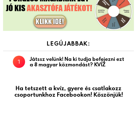
Kvíz gyerekeknek – Mutatjuk
a kvízeket!
LEGÚJABBAK:
Játssz velünk! Na ki tudja befejezni ezt
a 8 magyar közmondást? KVÍZ
Ha tetszett a kvíz, gyere és csatlakozz