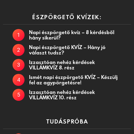
facebook
instagram
pinterest
youtube
ÉSZPÖRGETŐ KVÍZEK:
Napi észpörgető kvíz – 8 kérdésből
hány sikerül?
Napi észpörgető KVÍZ – Hány jó
választ tudsz?
Izzasztóan nehéz kérdések
VILLÁMKVÍZ 8. rész
Ismét napi észpörgető KVÍZ – Készülj
fel az agypörgetésre!