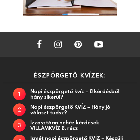
facebook
instagram
pinterest
youtube
ÉSZPÖRGETŐ KVÍZEK:
Napi észpörgető kvíz – 8 kérdésből
hány sikerül?
Napi észpörgető KVÍZ – Hány jó
választ tudsz?
Izzasztóan nehéz kérdések
VILLÁMKVÍZ 8. rész
Ismét napi észpörgető KVÍZ – Készülj