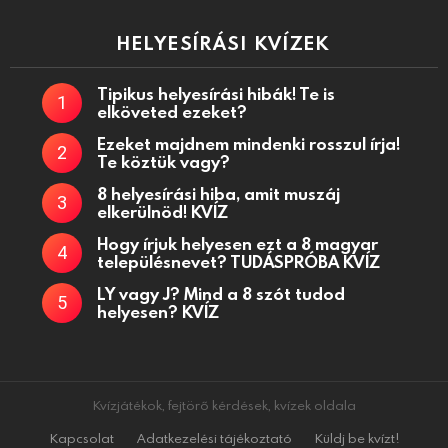
HELYESÍRÁSI KVÍZEK
Tipikus helyesírási hibák! Te is
elköveted ezeket?
Ezeket majdnem mindenki rosszul írja!
Te köztük vagy?
8 helyesírási hiba, amit muszáj
elkerülnöd! KVÍZ
Hogy írjuk helyesen ezt a 8 magyar
településnevet? TUDÁSPRÓBA KVÍZ
LY vagy J? Mind a 8 szót tudod
helyesen? KVÍZ
Kvízjátékok, fejtörő kérdések, kvízek oldala
Kapcsolat
Adatkezelési tájékoztató
Küldj be kvízt!