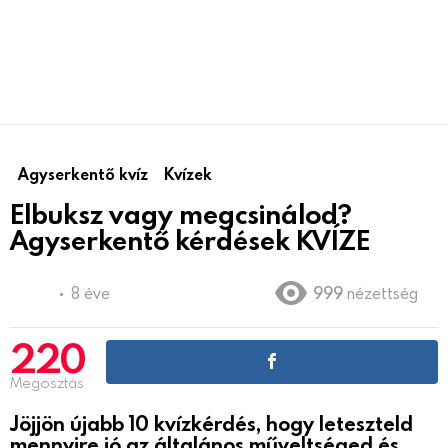
Agyserkentő kvíz
Kvízek
Elbuksz vagy megcsinálod?
Agyserkentő kérdések KVÍZE
8 éve
999
nézettség
220
Megosztás
Jöjjön újabb 10 kvízkérdés, hogy leteszteld
mennyire jó az általános műveltséged és