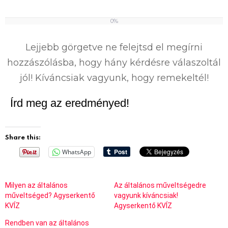
0%
0
%
Lejjebb görgetve ne felejtsd el megírni
hozzászólásba, hogy hány kérdésre válaszoltál
jól! Kíváncsiak vagyunk, hogy remekeltél!
Írd meg az eredményed!
Share this:
WhatsApp
Milyen az általános
Az általános műveltségedre
műveltséged? Agyserkentő
vagyunk kíváncsiak!
KVÍZ
Agyserkentő KVÍZ
Rendben van az általános