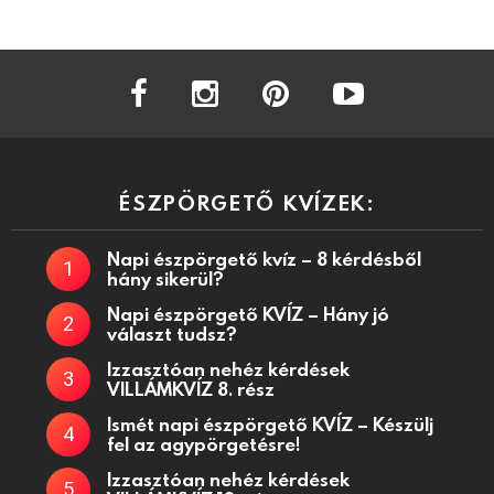
facebook
instagram
pinterest
youtube
ÉSZPÖRGETŐ KVÍZEK:
Napi észpörgető kvíz – 8 kérdésből
hány sikerül?
Napi észpörgető KVÍZ – Hány jó
választ tudsz?
Izzasztóan nehéz kérdések
VILLÁMKVÍZ 8. rész
Ismét napi észpörgető KVÍZ – Készülj
fel az agypörgetésre!
Izzasztóan nehéz kérdések