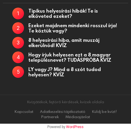
Tipikus helyesírási hibák! Te is
elköveted ezeket?
Ezeket majdnem mindenki rosszul írja!
Te köztük vagy?
8 helyesírási hiba, amit muszáj
elkerülnöd! KVÍZ
Hogy írjuk helyesen ezt a 8 magyar
településnevet? TUDÁSPRÓBA KVÍZ
LY vagy J? Mind a 8 szót tudod
helyesen? KVÍZ
Kvízjátékok, fejtörő kérdések, kvízek oldala
Kapcsolat
Adatkezelési tájékoztató
Küldj be kvízt!
Partnerek
Médiaajánlat
Powered by
WordPress