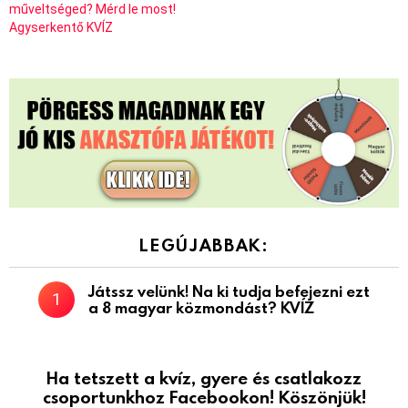
műveltséged? Mérd le most!
Agyserkentő KVÍZ
LEGÚJABBAK:
Játssz velünk! Na ki tudja befejezni ezt
a 8 magyar közmondást? KVÍZ
Ha tetszett a kvíz, gyere és csatlakozz
csoportunkhoz Facebookon! Köszönjük!