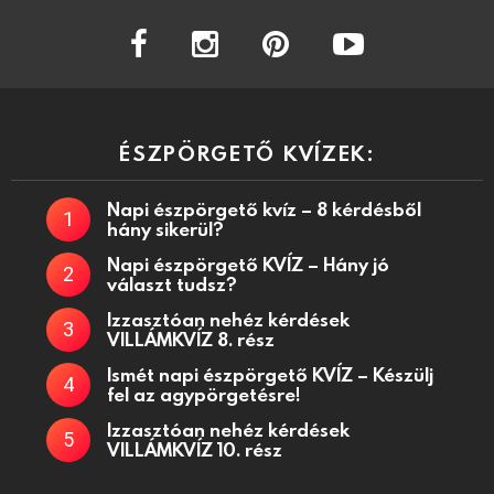
facebook
instagram
pinterest
youtube
ÉSZPÖRGETŐ KVÍZEK:
Napi észpörgető kvíz – 8 kérdésből
hány sikerül?
Napi észpörgető KVÍZ – Hány jó
választ tudsz?
Izzasztóan nehéz kérdések
VILLÁMKVÍZ 8. rész
Ismét napi észpörgető KVÍZ – Készülj
fel az agypörgetésre!
Izzasztóan nehéz kérdések
VILLÁMKVÍZ 10. rész