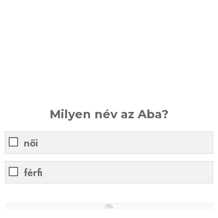
Milyen név az Aba?
női
férfi
0%
0