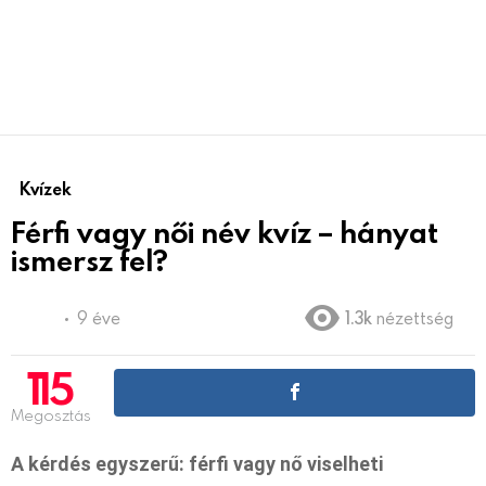
Kvízek
Férfi vagy női név kvíz – hányat
ismersz fel?
9 éve
1.3k
nézettség
115
Megosztás
A kérdés egyszerű: férfi vagy nő viselheti