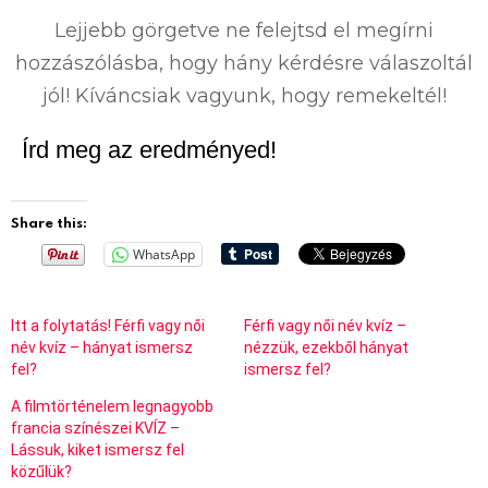
%
Lejjebb görgetve ne felejtsd el megírni
hozzászólásba, hogy hány kérdésre válaszoltál
jól! Kíváncsiak vagyunk, hogy remekeltél!
Írd meg az eredményed!
Share this:
WhatsApp
Itt a folytatás! Férfi vagy női
Férfi vagy női név kvíz –
név kvíz – hányat ismersz
nézzük, ezekből hányat
fel?
ismersz fel?
A filmtörténelem legnagyobb
francia színészei KVÍZ –
Lássuk, kiket ismersz fel
közűlük?