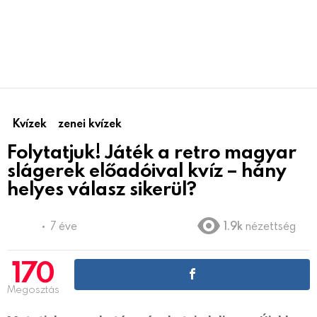
Kvízek
zenei kvízek
Folytatjuk! Játék a retro magyar
slágerek előadóival kvíz – hány
helyes válasz sikerül?
7 éve
1.9k
nézettség
170
Megosztás