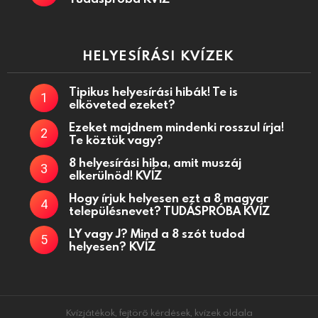
HELYESÍRÁSI KVÍZEK
Tipikus helyesírási hibák! Te is
elköveted ezeket?
Ezeket majdnem mindenki rosszul írja!
Te köztük vagy?
8 helyesírási hiba, amit muszáj
elkerülnöd! KVÍZ
Hogy írjuk helyesen ezt a 8 magyar
településnevet? TUDÁSPRÓBA KVÍZ
LY vagy J? Mind a 8 szót tudod
helyesen? KVÍZ
Kvízjátékok, fejtörő kérdések, kvízek oldala