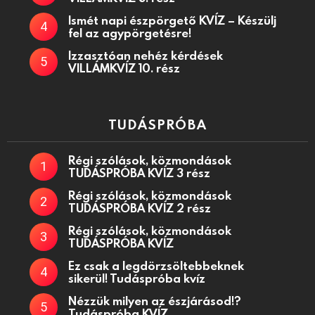
Ismét napi észpörgető KVÍZ – Készülj
fel az agypörgetésre!
Izzasztóan nehéz kérdések
VILLÁMKVÍZ 10. rész
TUDÁSPRÓBA
Régi szólások, közmondások
TUDÁSPRÓBA KVÍZ 3 rész
Régi szólások, közmondások
TUDÁSPRÓBA KVÍZ 2 rész
Régi szólások, közmondások
TUDÁSPRÓBA KVÍZ
Ez csak a legdörzsöltebbeknek
sikerül! Tudáspróba kvíz
Nézzük milyen az észjárásod!?
Tudáspróba KVÍZ