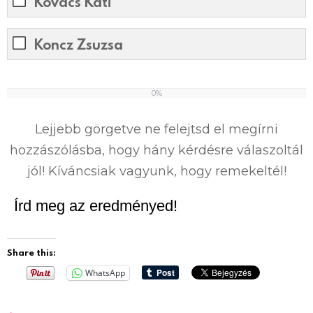
Kovács Kati
Koncz Zsuzsa
0%
0
%
Lejjebb görgetve ne felejtsd el megírni
hozzászólásba, hogy hány kérdésre válaszoltál
jól! Kíváncsiak vagyunk, hogy remekeltél!
Írd meg az eredményed!
Share this:
WhatsApp