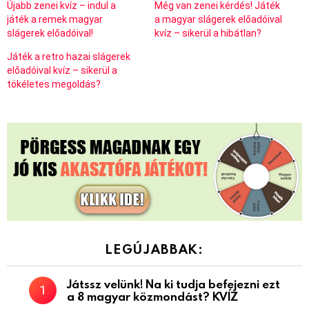
Újabb zenei kvíz – indul a
Még van zenei kérdés! Játék
játék a remek magyar
a magyar slágerek előadóival
slágerek előadóival!
kvíz – sikerül a hibátlan?
Játék a retro hazai slágerek
előadóival kvíz – sikerül a
tökéletes megoldás?
LEGÚJABBAK:
Játssz velünk! Na ki tudja befejezni ezt
a 8 magyar közmondást? KVÍZ