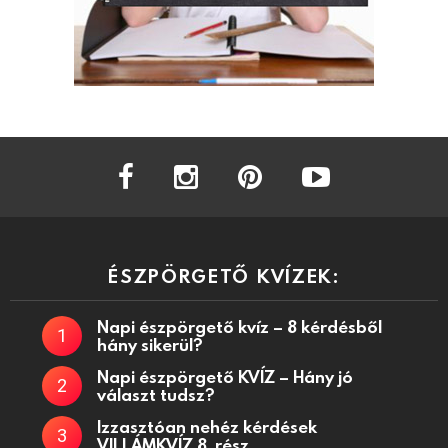
facebook
instagram
pinterest
youtube
ÉSZPÖRGETŐ KVÍZEK:
Napi észpörgető kvíz – 8 kérdésből
hány sikerül?
Napi észpörgető KVÍZ – Hány jó
választ tudsz?
Izzasztóan nehéz kérdések
VILLÁMKVÍZ 8. rész