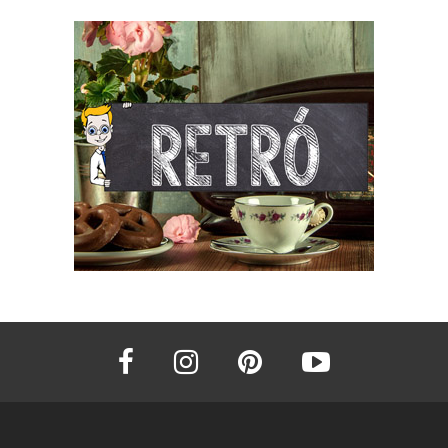
facebook
instagram
pinterest
youtube