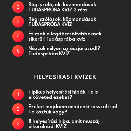
Régi szólások, közmondások
TUDÁSPRÓBA KVÍZ 2 rész
Régi szólások, közmondások
TUDÁSPRÓBA KVÍZ
Ez csak a legdörzsöltebbeknek
sikerül! Tudáspróba kvíz
Nézzük milyen az észjárásod!?
Tudáspróba KVÍZ
HELYESÍRÁSI KVÍZEK
Tipikus helyesírási hibák! Te is
elköveted ezeket?
Ezeket majdnem mindenki rosszul írja!
Te köztük vagy?
8 helyesírási hiba, amit muszáj
elkerülnöd! KVÍZ