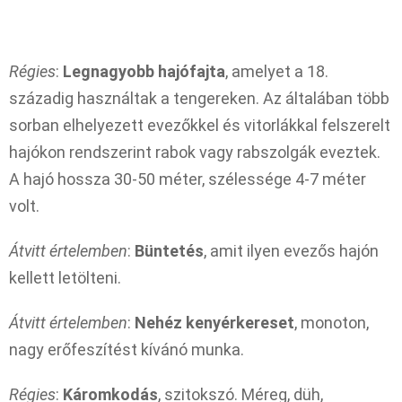
Régies
:
Legnagyobb hajófajta
, amelyet a 18.
századig használtak a tengereken. Az általában több
sorban elhelyezett evezőkkel és vitorlákkal felszerelt
hajókon rendszerint rabok vagy rabszolgák eveztek.
A hajó hossza 30-50 méter, szélessége 4-7 méter
volt.
Átvitt értelemben
:
Büntetés
, amit ilyen evezős hajón
kellett letölteni.
Átvitt értelemben
:
Nehéz kenyérkereset
, monoton,
nagy erőfeszítést kívánó munka.
Régies
:
Káromkodás
, szitokszó. Méreg, düh,