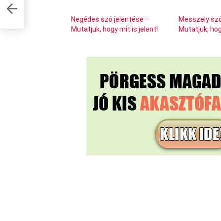
y mit
Negédes szó jelentése –
Messzely szó
Mutatjuk, hogy mit is jelent!
Mutatjuk, hogy