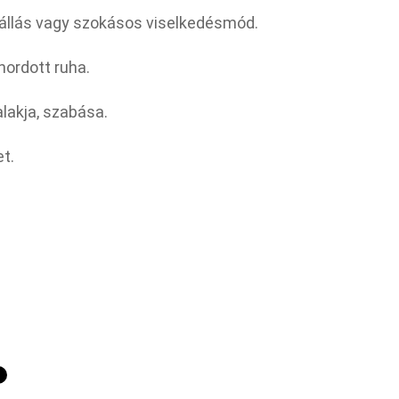
áállás vagy szokásos viselkedésmód.
hordott ruha.
lalakja, szabása.
et.