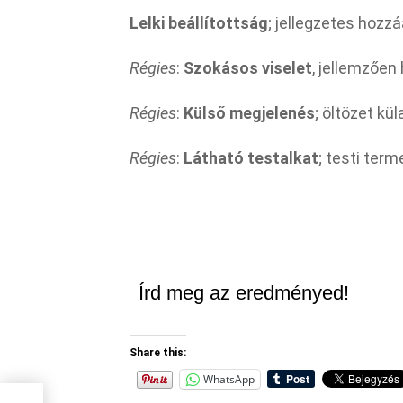
Lelki beállítottság
; jellegzetes hozz
Régies
:
Szokásos viselet
, jellemzően 
Régies
:
Külső megjelenés
; öltözet kü
Régies
:
Látható testalkat
; testi term
Írd meg az eredményed!
Share this:
WhatsApp