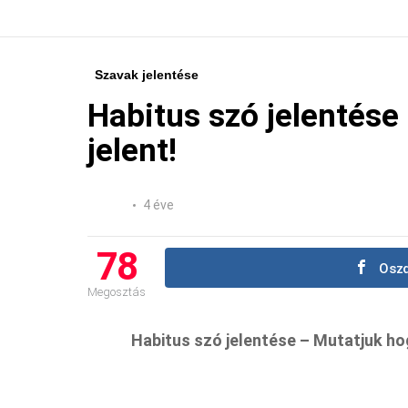
Szavak jelentése
Habitus szó jelentése
jelent!
4 éve
78
Oszd
Megosztás
Habitus szó jelentése – Mutatjuk hogy