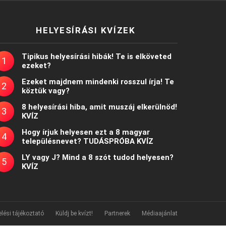
HELYESÍRÁSI KVÍZEK
Tipikus helyesírási hibák! Te is elköveted
ezeket?
Ezeket majdnem mindenki rosszul írja! Te
köztük vagy?
8 helyesírási hiba, amit muszáj elkerülnöd!
KVÍZ
Hogy írjuk helyesen ezt a 8 magyar
településnevet? TUDÁSPRÓBA KVÍZ
LY vagy J? Mind a 8 szót tudod helyesen?
KVÍZ
lési tájékoztató
Küldj be kvízt!
Partnerek
Médiaajánlat