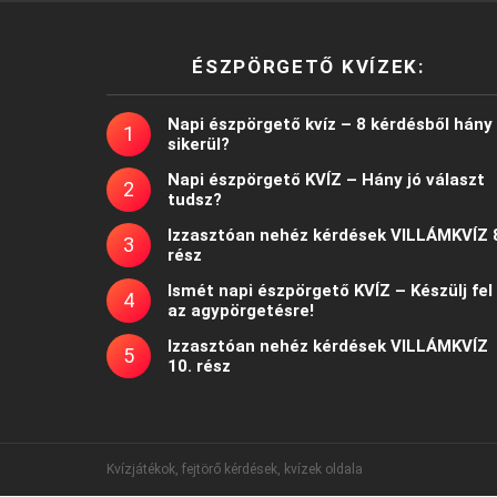
ÉSZPÖRGETŐ KVÍZEK:
Napi észpörgető kvíz – 8 kérdésből hány
sikerül?
Napi észpörgető KVÍZ – Hány jó választ
tudsz?
Izzasztóan nehéz kérdések VILLÁMKVÍZ 
rész
Ismét napi észpörgető KVÍZ – Készülj fel
az agypörgetésre!
Izzasztóan nehéz kérdések VILLÁMKVÍZ
10. rész
Kvízjátékok, fejtörő kérdések, kvízek oldala