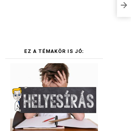
Muro
mit i
EZ A TÉMAKÖR IS JÓ: