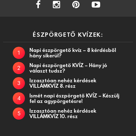
facebook
instagram
pinterest
youtube
ÉSZPÖRGETŐ KVÍZEK:
Napi észpörgető kvíz – 8 kérdésből
hány sikerül?
Napi észpörgető KVÍZ – Hány jó
választ tudsz?
Izzasztóan nehéz kérdések
VILLÁMKVÍZ 8. rész
Ismét napi észpörgető KVÍZ – Készülj
fel az agypörgetésre!
Izzasztóan nehéz kérdések
VILLÁMKVÍZ 10. rész