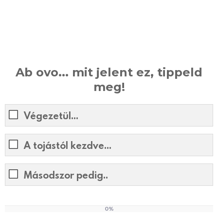
Ab ovo... mit jelent ez, tippeld
meg!
Végezetül...
A tojástól kezdve...
Másodszor pedig..
0%
0