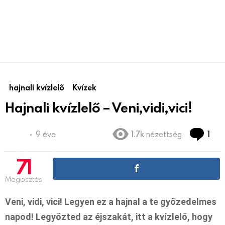
hajnali kvízlelő
Kvízek
Hajnali kvízlelő – Veni,vidi,vici!
Co
9 éve
1.7k
nézettség
1
71
Megosztás
Veni, vidi, vici! Legyen ez a hajnal a te győzedelmes
napod! Legyőzted az éjszakát, itt a kvízlelő, hogy