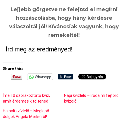
%
Lejjebb görgetve ne felejtsd el megírni
hozzászólásba, hogy hány kérdésre
válaszoltál jól! Kíváncsiak vagyunk, hogy
remekeltél!
Írd meg az eredményed!
Share this:
WhatsApp
Íme 10 szórakoztató kvíz,
Napi kvízlelő – Irodalmi fejtörő
amit érdemes kitöltened
kvízdió
Hajnali kvízlelő – Meglepő
dolgok Angela Merkelről!