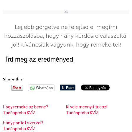
0%
0
%
Lejjebb görgetve ne felejtsd el megírni
hozzászólásba, hogy hány kérdésre válaszoltál
jól! Kíváncsiak vagyunk, hogy remekeltél!
Írd meg az eredményed!
Share this:
WhatsApp
Hogy remekelsz benne?
Ki vele mennyit tudsz!
Tudáspróba KVÍZ
Tudáspróba KVÍZ
Hány pontot szerzel?
Tudáspróba KVÍZ