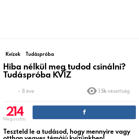
Kvízek
Tudáspróba
Hiba nélkül meg tudod csinálni?
Tudáspróba KVÍZ
8 éve
1.5k
nézettség
214
Megosztás
Teszteld le a tudásod, hogy mennyire vagy
otthon vegyes témájú kvízünkben!