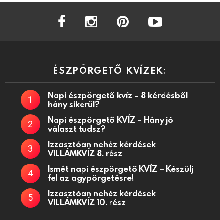
facebook
instagram
pinterest
youtube
ÉSZPÖRGETŐ KVÍZEK:
Napi észpörgető kvíz – 8 kérdésből
hány sikerül?
Napi észpörgető KVÍZ – Hány jó
választ tudsz?
Izzasztóan nehéz kérdések
VILLÁMKVÍZ 8. rész
Ismét napi észpörgető KVÍZ – Készülj
fel az agypörgetésre!
Izzasztóan nehéz kérdések
VILLÁMKVÍZ 10. rész