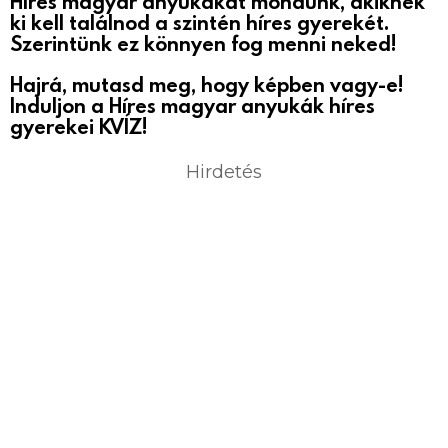
Híres magyar anyukákat mondunk, akiknek
ki kell találnod a szintén híres gyerekét.
Szerintünk ez könnyen fog menni neked!
Hajrá, mutasd meg, hogy képben vagy-e!
Induljon a Híres magyar anyukák híres
gyerekei KVÍZ!
Hirdetés