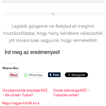
0%
0
%
Lejjebb görgetve ne felejtsd el megírni
hozzászólásba, hogy hány kérdésre válaszoltál
jól! Kíváncsiak vagyunk, hogy remekeltél!
Írd meg az eredményed!
Share this:
WhatsApp
Országvezetők anyukája KVÍZ
Zsenik édesanyja KVÍZ –
– Kik voltak? Tudod?
Tudod kik voltak?
Nagy magyar költők és a