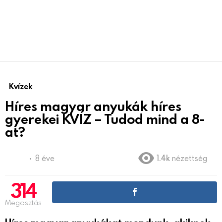
Kvízek
Híres magyar anyukák híres
gyerekei KVÍZ – Tudod mind a 8-
at?
8 éve
1.4k
nézettség
314
Megosztás