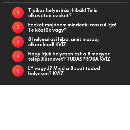
Tipikus helyesírási hibák! Te is
elköveted ezeket?
Ezeket majdnem mindenki rosszul írja!
Te köztük vagy?
8 helyesírási hiba, amit muszáj
elkerülnöd! KVÍZ
Hogy írjuk helyesen ezt a 8 magyar
településnevet? TUDÁSPRÓBA KVÍZ
LY vagy J? Mind a 8 szót tudod
helyesen? KVÍZ
Kvízjátékok, fejtörő kérdések, kvízek oldala
Kapcsolat
Adatkezelési tájékoztató
Küldj be kvízt!
Partnerek
Médiaajánlat
Powered by
WordPress