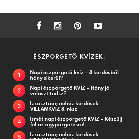
facebook
instagram
pinterest
youtube
ÉSZPÖRGETŐ KVÍZEK:
Napi észpörgető kvíz – 8 kérdésből
hány sikerül?
Napi észpörgető KVÍZ – Hány jó
választ tudsz?
Izzasztóan nehéz kérdések
VILLÁMKVÍZ 8. rész
Ismét napi észpörgető KVÍZ – Készülj
fel az agypörgetésre!
Izzasztóan nehéz kérdések