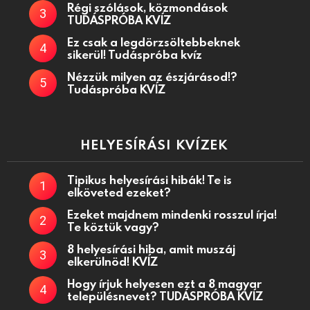
Régi szólások, közmondások
TUDÁSPRÓBA KVÍZ
Ez csak a legdörzsöltebbeknek
sikerül! Tudáspróba kvíz
Nézzük milyen az észjárásod!?
Tudáspróba KVÍZ
HELYESÍRÁSI KVÍZEK
Tipikus helyesírási hibák! Te is
elköveted ezeket?
Ezeket majdnem mindenki rosszul írja!
Te köztük vagy?
8 helyesírási hiba, amit muszáj
elkerülnöd! KVÍZ
Hogy írjuk helyesen ezt a 8 magyar
településnevet? TUDÁSPRÓBA KVÍZ