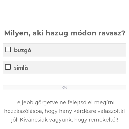
Milyen, aki hazug módon ravasz?
buzgó
simlis
0%
0
%
Lejjebb görgetve ne felejtsd el megírni
hozzászólásba, hogy hány kérdésre válaszoltál
jól! Kíváncsiak vagyunk, hogy remekeltél!