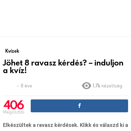
Kvízek
Jöhet 8 ravasz kérdés? – induljon
a kvíz!
8 éve
1.7k
nézettség
406
Megosztás
Elkészültek a ravasz kérdések. Klikk és válaszd ki a