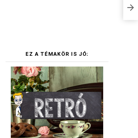
Szer
magy
EZ A TÉMAKÖR IS JÓ: