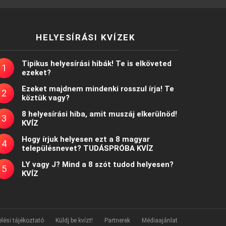
HELYESÍRÁSI KVÍZEK
Tipikus helyesírási hibák! Te is elköveted
ezeket?
Ezeket majdnem mindenki rosszul írja! Te
köztük vagy?
8 helyesírási hiba, amit muszáj elkerülnöd!
KVÍZ
Hogy írjuk helyesen ezt a 8 magyar
településnevet? TUDÁSPRÓBA KVÍZ
LY vagy J? Mind a 8 szót tudod helyesen?
KVÍZ
lési tájékoztató
Küldj be kvízt!
Partnerek
Médiaajánlat