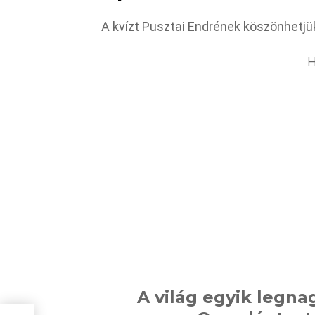
A kvízt Pusztai Endrének köszönhetjü
H
A világ egyik legna