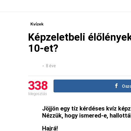
Kvízek
Képzeletbeli élőlénye
10-et?
8 éve
338
Oszd
Megosztás
Jöjjön egy tíz kérdéses kvíz képz
Nézzük, hogy ismered-e, hallottál
Hajrá!