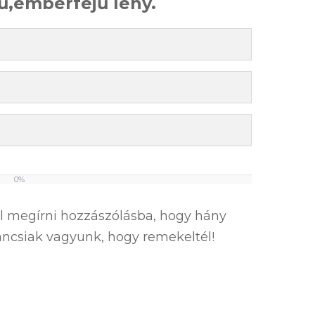
ű,emberfejű lény.
0%
el megírni hozzászólásba, hogy hány
íváncsiak vagyunk, hogy remekeltél!