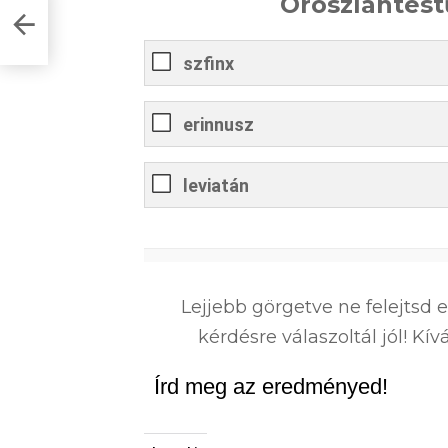
Oroszlántest
s
szfinx
erinnusz
leviatán
0
%
Lejjebb görgetve ne felejtsd 
kérdésre válaszoltál jól! K
Írd meg az eredményed!