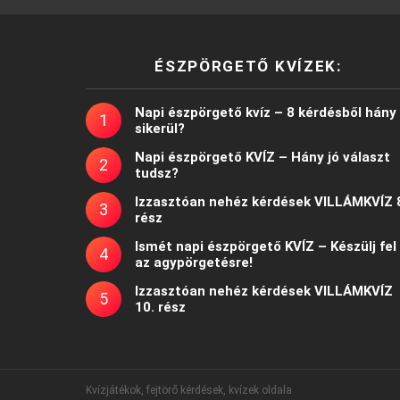
ÉSZPÖRGETŐ KVÍZEK:
Napi észpörgető kvíz – 8 kérdésből hány
sikerül?
Napi észpörgető KVÍZ – Hány jó választ
tudsz?
Izzasztóan nehéz kérdések VILLÁMKVÍZ 
rész
Ismét napi észpörgető KVÍZ – Készülj fel
az agypörgetésre!
Izzasztóan nehéz kérdések VILLÁMKVÍZ
10. rész
Kvízjátékok, fejtörő kérdések, kvízek oldala