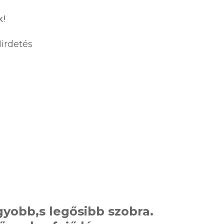
k!
irdetés
gyobb,s legősibb szobra.