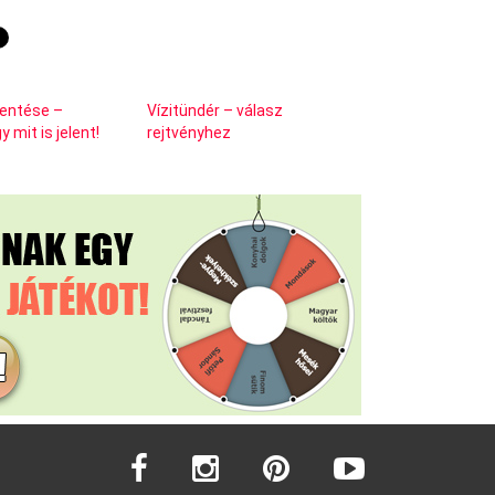
elentése –
Vízitündér – válasz
 mit is jelent!
rejtvényhez
facebook
instagram
pinterest
youtube