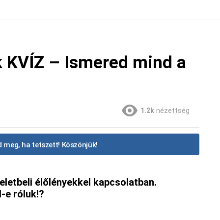
k KVÍZ – Ismered mind a
1.2k
nézettség
 meg, ha tetszett! Köszönjük!
eletbeli élőlényekkel kapcsolatban.
-e róluk!?