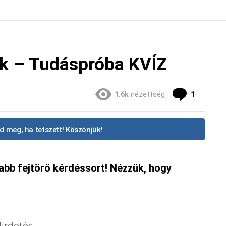
k – Tudáspróba KVÍZ
Commen
1.6k
nézettség
1
d meg, ha tetszett! Köszönjük!
abb fejtörő kérdéssort! Nézzük, hogy
irdetés