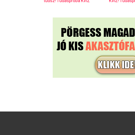
tudsz! Tudáspróba KVÍZ
KVÍZ! Tudásp