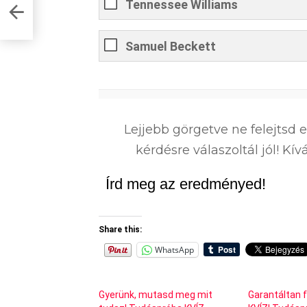
Tennessee Williams
ÍZ –
Samuel Beckett
0
%
Lejjebb görgetve ne felejtsd 
kérdésre válaszoltál jól! K
Írd meg az eredményed!
Share this:
WhatsApp
Gyerünk, mutasd meg mit
Garantáltan f