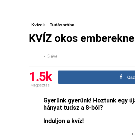
Kvízek
Tudáspróba
KVÍZ okos emberekne
5 éve
1.5k
Osz
Megosztás
Gyerünk gyerünk! Hoztunk egy új
hányat tudsz a 8-ból?
Induljon a kvíz!
H