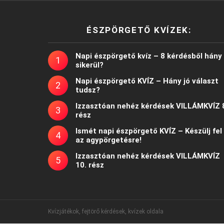
ÉSZPÖRGETŐ KVÍZEK:
Napi észpörgető kvíz – 8 kérdésből hány
sikerül?
Napi észpörgető KVÍZ – Hány jó választ
tudsz?
Izzasztóan nehéz kérdések VILLÁMKVÍZ 
rész
Ismét napi észpörgető KVÍZ – Készülj fel
az agypörgetésre!
Izzasztóan nehéz kérdések VILLÁMKVÍZ
10. rész
Kvízjátékok, fejtörő kérdések, kvízek oldala