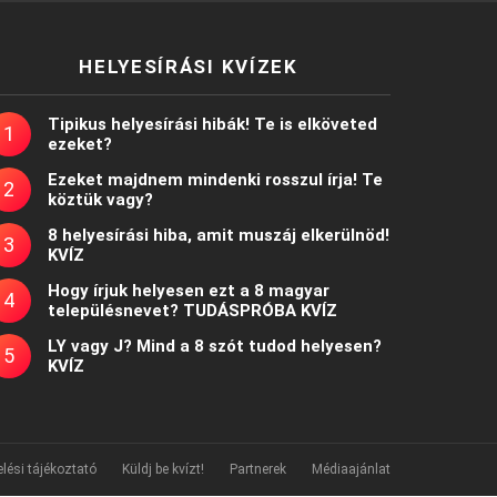
HELYESÍRÁSI KVÍZEK
Tipikus helyesírási hibák! Te is elköveted
ezeket?
Ezeket majdnem mindenki rosszul írja! Te
köztük vagy?
8 helyesírási hiba, amit muszáj elkerülnöd!
KVÍZ
Hogy írjuk helyesen ezt a 8 magyar
településnevet? TUDÁSPRÓBA KVÍZ
LY vagy J? Mind a 8 szót tudod helyesen?
KVÍZ
lési tájékoztató
Küldj be kvízt!
Partnerek
Médiaajánlat