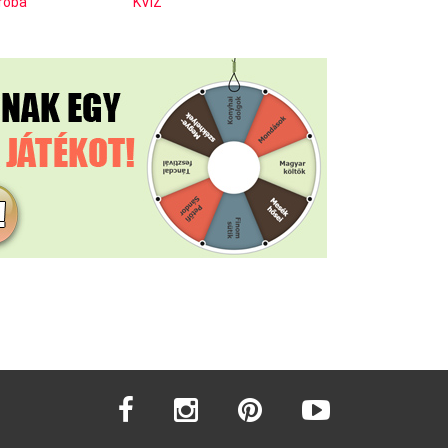
róba
KVÍZ
facebook
instagram
pinterest
youtube