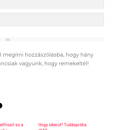
0%
el megírni hozzászólásba, hogy hány
íváncsiak vagyunk, hogy remekeltél!
elfrissít ez a
Hogy sikerül? Tudáspróba