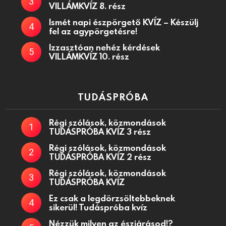
VILLÁMKVÍZ 8. rész
Ismét napi észpörgető KVÍZ – Készülj
fel az agypörgetésre!
Izzasztóan nehéz kérdések
VILLÁMKVÍZ 10. rész
TUDÁSPRÓBA
Régi szólások, közmondások
TUDÁSPRÓBA KVÍZ 3 rész
Régi szólások, közmondások
TUDÁSPRÓBA KVÍZ 2 rész
Régi szólások, közmondások
TUDÁSPRÓBA KVÍZ
Ez csak a legdörzsöltebbeknek
sikerül! Tudáspróba kvíz
Nézzük milyen az észjárásod!?