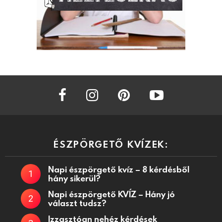
facebook
instagram
pinterest
youtube
ÉSZPÖRGETŐ KVÍZEK:
Napi észpörgető kvíz – 8 kérdésből
hány sikerül?
Napi észpörgető KVÍZ – Hány jó
választ tudsz?
Izzasztóan nehéz kérdések