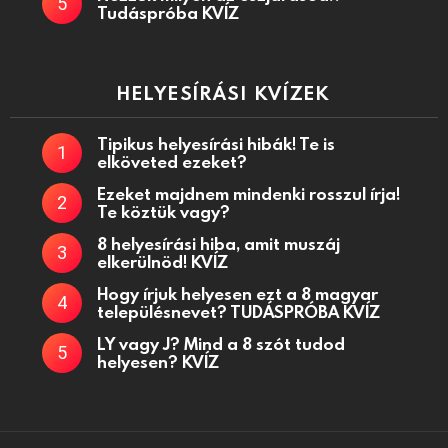
Tudáspróba KVÍZ
HELYESÍRÁSI KVÍZEK
Tipikus helyesírási hibák! Te is
elköveted ezeket?
Ezeket majdnem mindenki rosszul írja!
Te köztük vagy?
8 helyesírási hiba, amit muszáj
elkerülnöd! KVÍZ
Hogy írjuk helyesen ezt a 8 magyar
településnevet? TUDÁSPRÓBA KVÍZ
LY vagy J? Mind a 8 szót tudod
helyesen? KVÍZ