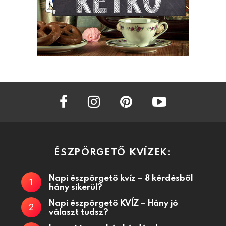
facebook
instagram
pinterest
youtube
ÉSZPÖRGETŐ KVÍZEK:
Napi észpörgető kvíz – 8 kérdésből
hány sikerül?
Napi észpörgető KVÍZ – Hány jó
választ tudsz?