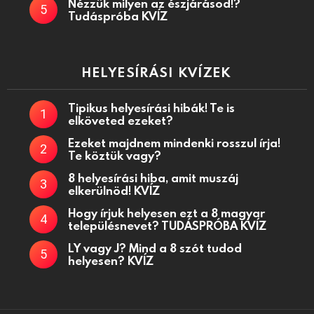
Nézzük milyen az észjárásod!?
Tudáspróba KVÍZ
HELYESÍRÁSI KVÍZEK
Tipikus helyesírási hibák! Te is
elköveted ezeket?
Ezeket majdnem mindenki rosszul írja!
Te köztük vagy?
8 helyesírási hiba, amit muszáj
elkerülnöd! KVÍZ
Hogy írjuk helyesen ezt a 8 magyar
településnevet? TUDÁSPRÓBA KVÍZ
LY vagy J? Mind a 8 szót tudod
helyesen? KVÍZ