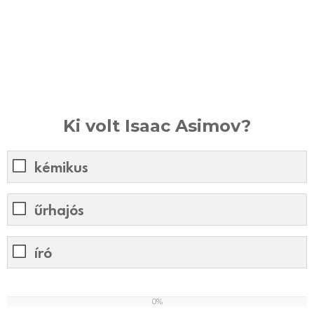
Ki volt Isaac Asimov?
kémikus
űrhajós
író
0%
0