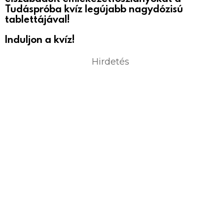
Tudáspróba kvíz legújabb nagydózisú
tablettájával!
Induljon a kvíz!
Hirdetés