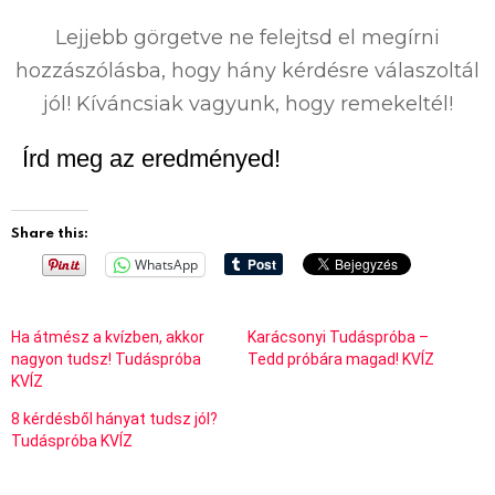
%
Lejjebb görgetve ne felejtsd el megírni
hozzászólásba, hogy hány kérdésre válaszoltál
jól! Kíváncsiak vagyunk, hogy remekeltél!
Írd meg az eredményed!
Share this:
WhatsApp
Ha átmész a kvízben, akkor
Karácsonyi Tudáspróba –
nagyon tudsz! Tudáspróba
Tedd próbára magad! KVÍZ
KVÍZ
8 kérdésből hányat tudsz jól?
Tudáspróba KVÍZ