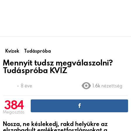
Kvízek
Tudáspróba
Mennyit tudsz megválaszolni?
Tudáspróba KVÍZ
8 éve
1.6k
nézettség
384
Megosztás
Nosza, ne késlekedj, rakd helyükre az
elszabadult emlékezetfoszlányokat a