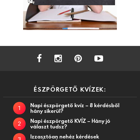
facebook
instagram
pinterest
youtube
ÉSZPÖRGETŐ KVÍZEK:
Napi észpörgető kvíz – 8 kérdésből
hány sikerül?
Napi észpörgető KVÍZ – Hány jó
választ tudsz?
Izzasztóan nehéz kérdések