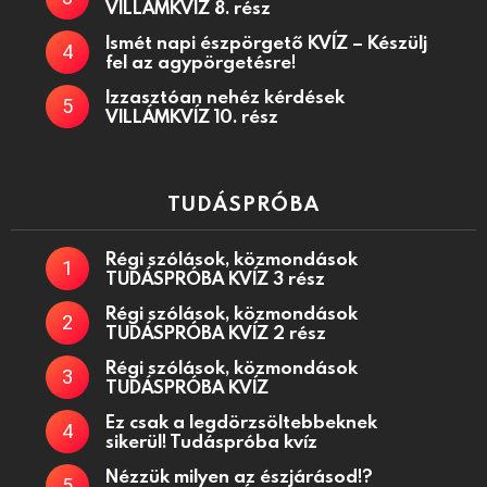
VILLÁMKVÍZ 8. rész
Ismét napi észpörgető KVÍZ – Készülj
fel az agypörgetésre!
Izzasztóan nehéz kérdések
VILLÁMKVÍZ 10. rész
TUDÁSPRÓBA
Régi szólások, közmondások
TUDÁSPRÓBA KVÍZ 3 rész
Régi szólások, közmondások
TUDÁSPRÓBA KVÍZ 2 rész
Régi szólások, közmondások
TUDÁSPRÓBA KVÍZ
Ez csak a legdörzsöltebbeknek
sikerül! Tudáspróba kvíz
Nézzük milyen az észjárásod!?