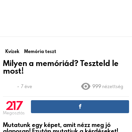
Kvízek
Memória teszt
Milyen a memóriád? Teszteld le
most!
7 éve
999
nézettség
217
Megosztás
Mutatunk egy képet, amit nézz meg jó
alaposan! Ezután mutatjuk a kérdéseket!