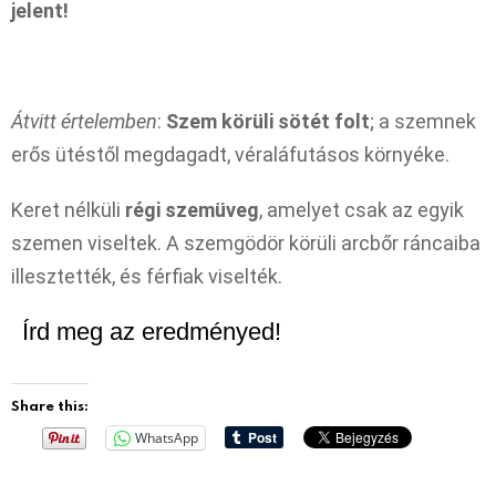
jelent!
Átvitt értelemben
:
Szem körüli sötét folt
; a szemnek
erős ütéstől megdagadt, véraláfutásos környéke.
Keret nélküli
régi szemüveg
, amelyet csak az egyik
szemen viseltek. A szemgödör körüli arcbőr ráncaiba
illesztették, és férfiak viselték.
Írd meg az eredményed!
Share this:
WhatsApp