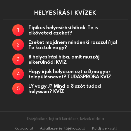
HELYESÍRÁSI KVÍZEK
Tipikus helyesírási hibák! Te is
elköveted ezeket?
Ezeket majdnem mindenki rosszul írja!
Te köztük vagy?
8 helyesírási hiba, amit muszáj
elkerülnöd! KVÍZ
Hogy írjuk helyesen ezt a 8 magyar
településnevet? TUDÁSPRÓBA KVÍZ
LY vagy J? Mind a 8 szót tudod
helyesen? KVÍZ
Kvízjátékok, fejtörő kérdések, kvízek oldala
Kapcsolat
Adatkezelési tájékoztató
Küldj be kvízt!