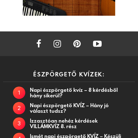
facebook
instagram
pinterest
youtube
ÉSZPÖRGETŐ KVÍZEK:
Napi észpörgető kvíz – 8 kérdésből
hány sikerül?
Napi észpörgető KVÍZ – Hány jó
választ tudsz?
Izzasztóan nehéz kérdések
VILLÁMKVÍZ 8. rész
Ismét napi észpörgető KVÍZ – Készülj