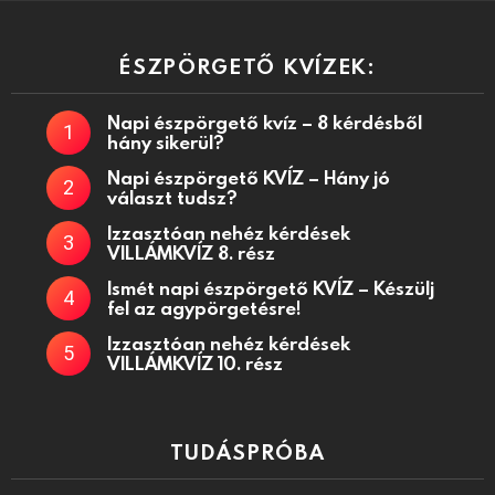
ÉSZPÖRGETŐ KVÍZEK:
Napi észpörgető kvíz – 8 kérdésből
hány sikerül?
Napi észpörgető KVÍZ – Hány jó
választ tudsz?
Izzasztóan nehéz kérdések
VILLÁMKVÍZ 8. rész
Ismét napi észpörgető KVÍZ – Készülj
fel az agypörgetésre!
Izzasztóan nehéz kérdések
VILLÁMKVÍZ 10. rész
TUDÁSPRÓBA