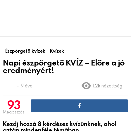
Észpörgető kvízek
Kvízek
Napi észpörgető KVÍZ – Előre a jó
eredményért!
9 éve
1.2k
nézettség
93
Megosztás
Kezdj hozzá 8 kérdéses kvízünknek, ahol
aztán mindenféle témában