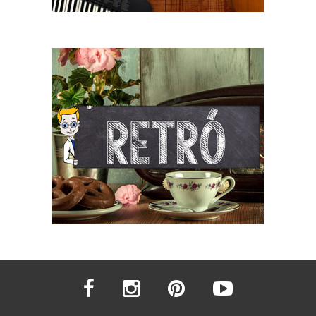
facebook
instagram
pinterest
youtube