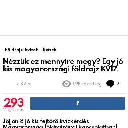
Földrajzi kvízek
Kvízek
Nézzük ez mennyire megy? Egy jó
kis magyarországi földrajz KVÍZ
hoz
8 éve
1.9k
nézettség
2
293
Megosztás
Jöjjön 8 jó kis fejtörő kvízkérdés
Magyarország földrajzával kapcsolatban!