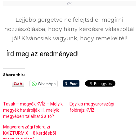
0%
0
%
Lejjebb görgetve ne felejtsd el megírni
hozzászólásba, hogy hány kérdésre válaszoltál
jól! Kíváncsiak vagyunk, hogy remekeltél!
Írd meg az eredményed!
Share this:
WhatsApp
Tavak – megyék KVÍZ – Melyik
Egy kis magyarországi
megyék határolják, ill. melyik
földrajz KVÍZ
megyében található a tó?
Magyarországi földrajzi
KVÍZTURMIX – 8 kérdésből