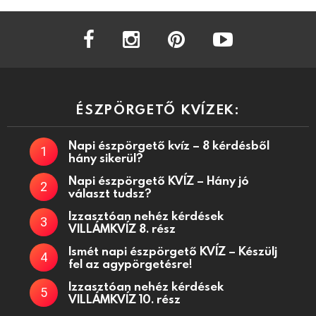
facebook
instagram
pinterest
youtube
ÉSZPÖRGETŐ KVÍZEK:
Napi észpörgető kvíz – 8 kérdésből
hány sikerül?
Napi észpörgető KVÍZ – Hány jó
választ tudsz?
Izzasztóan nehéz kérdések
VILLÁMKVÍZ 8. rész
Ismét napi észpörgető KVÍZ – Készülj
fel az agypörgetésre!
Izzasztóan nehéz kérdések
VILLÁMKVÍZ 10. rész