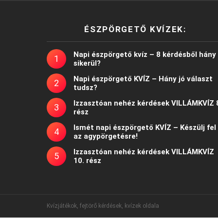
ÉSZPÖRGETŐ KVÍZEK:
Napi észpörgető kvíz – 8 kérdésből hány
sikerül?
Napi észpörgető KVÍZ – Hány jó választ
tudsz?
Izzasztóan nehéz kérdések VILLÁMKVÍZ 
rész
Ismét napi észpörgető KVÍZ – Készülj fel
az agypörgetésre!
Izzasztóan nehéz kérdések VILLÁMKVÍZ
10. rész
Kvízjátékok, fejtörő kérdések, kvízek oldala