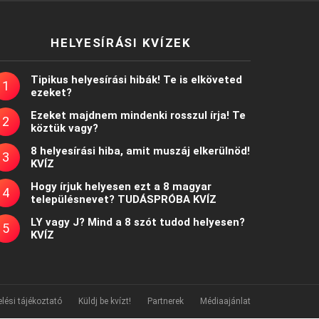
HELYESÍRÁSI KVÍZEK
Tipikus helyesírási hibák! Te is elköveted
ezeket?
Ezeket majdnem mindenki rosszul írja! Te
köztük vagy?
8 helyesírási hiba, amit muszáj elkerülnöd!
KVÍZ
Hogy írjuk helyesen ezt a 8 magyar
településnevet? TUDÁSPRÓBA KVÍZ
LY vagy J? Mind a 8 szót tudod helyesen?
KVÍZ
lési tájékoztató
Küldj be kvízt!
Partnerek
Médiaajánlat