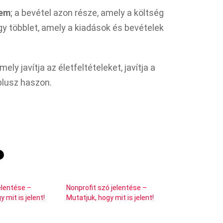
lem
; a bevétel azon része, amely a költség
y többlet, amely a kiadások és bevételek
amely javítja az életfeltételeket, javítja a
plusz haszon.
elentése –
Nonprofit szó jelentése –
 mit is jelent!
Mutatjuk, hogy mit is jelent!