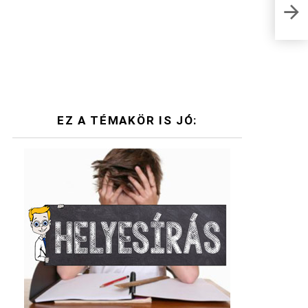
Szis
Muta
EZ A TÉMAKÖR IS JÓ: