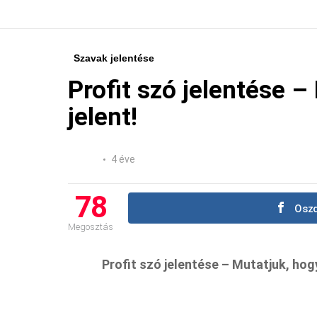
Szavak jelentése
Profit szó jelentése –
jelent!
4 éve
78
Oszd
Megosztás
Profit szó jelentése – Mutatjuk, hogy 