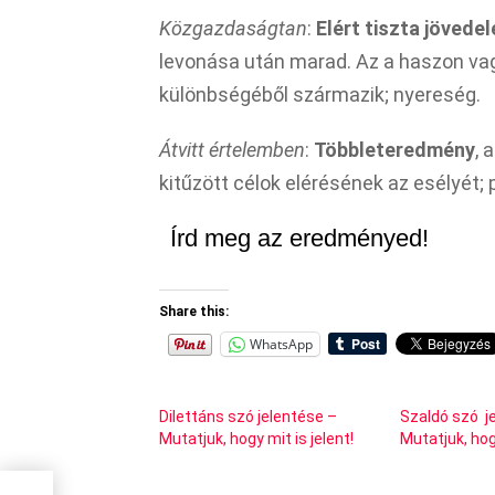
Közgazdaságtan
:
Elért tiszta jövede
levonása után marad. Az a haszon vag
különbségéből származik; nyereség.
Átvitt értelemben
:
Többleteredmény
, 
kitűzött célok elérésének az esélyét; 
Írd meg az eredményed!
Share this:
WhatsApp
Dilettáns szó jelentése –
Szaldó szó j
Mutatjuk, hogy mit is jelent!
Mutatjuk, hogy