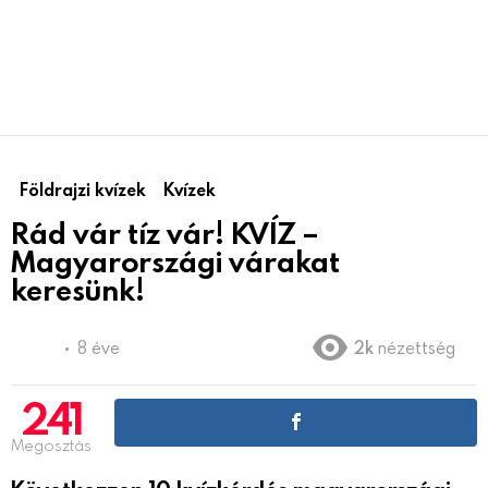
Földrajzi kvízek
Kvízek
Rád vár tíz vár! KVÍZ –
Magyarországi várakat
keresünk!
8 éve
2k
nézettség
241
Megosztás