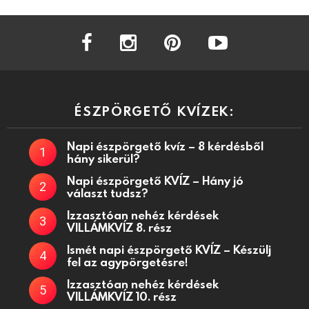
facebook
instagram
pinterest
youtube
ÉSZPÖRGETŐ KVÍZEK:
Napi észpörgető kvíz – 8 kérdésből
hány sikerül?
Napi észpörgető KVÍZ – Hány jó
választ tudsz?
Izzasztóan nehéz kérdések
VILLÁMKVÍZ 8. rész
Ismét napi észpörgető KVÍZ – Készülj
fel az agypörgetésre!
Izzasztóan nehéz kérdések
VILLÁMKVÍZ 10. rész