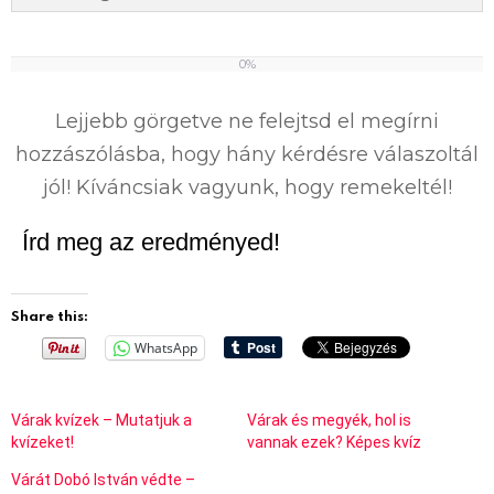
0%
0
%
Lejjebb görgetve ne felejtsd el megírni
hozzászólásba, hogy hány kérdésre válaszoltál
jól! Kíváncsiak vagyunk, hogy remekeltél!
Írd meg az eredményed!
Share this:
WhatsApp
Várak kvízek – Mutatjuk a
Várak és megyék, hol is
kvízeket!
vannak ezek? Képes kvíz
Várát Dobó István védte –