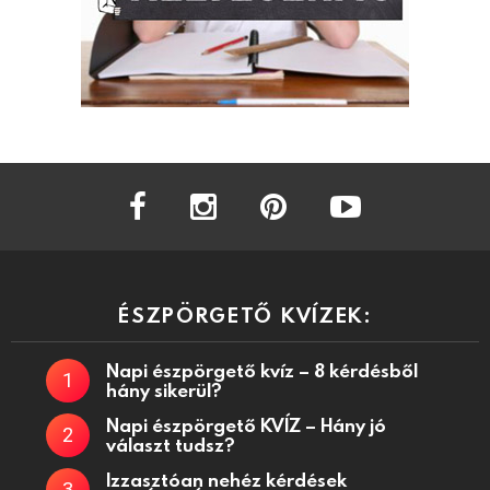
facebook
instagram
pinterest
youtube
ÉSZPÖRGETŐ KVÍZEK:
Napi észpörgető kvíz – 8 kérdésből
hány sikerül?
Napi észpörgető KVÍZ – Hány jó
választ tudsz?
Izzasztóan nehéz kérdések