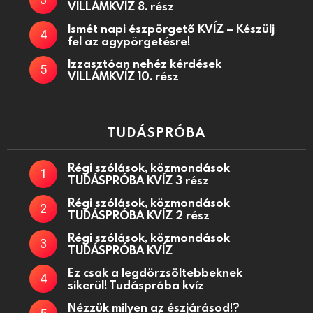
VILLÁMKVÍZ 8. rész
Ismét napi észpörgető KVÍZ – Készülj
fel az agypörgetésre!
Izzasztóan nehéz kérdések
VILLÁMKVÍZ 10. rész
TUDÁSPRÓBA
Régi szólások, közmondások
TUDÁSPRÓBA KVÍZ 3 rész
Régi szólások, közmondások
TUDÁSPRÓBA KVÍZ 2 rész
Régi szólások, közmondások
TUDÁSPRÓBA KVÍZ
Ez csak a legdörzsöltebbeknek
sikerül! Tudáspróba kvíz
Nézzük milyen az észjárásod!?