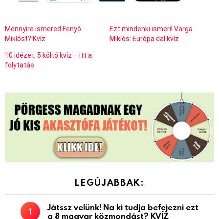
Mennyire ismered Fenyő
Ezt mindenki ismeri! Varga
Miklóst? Kvíz
Miklós: Európa dal kvíz
10 idézet, 5 költő kvíz – itt a
folytatás
LEGÚJABBAK:
Játssz velünk! Na ki tudja befejezni ezt
a 8 magyar közmondást? KVÍZ