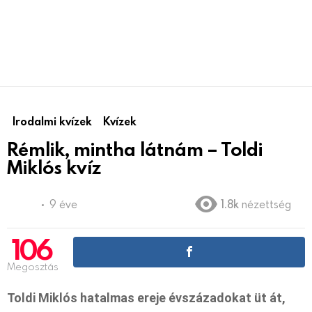
Irodalmi kvízek
Kvízek
Rémlik, mintha látnám – Toldi
Miklós kvíz
9 éve
1.8k
nézettség
106
Megosztás
Toldi Miklós hatalmas ereje évszázadokat üt át,