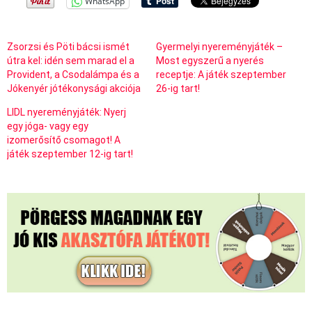
WhatsApp
Zsorzsi és Pöti bácsi ismét
Gyermelyi nyereményjáték –
útra kel: idén sem marad el a
Most egyszerű a nyerés
Provident, a Csodalámpa és a
receptje: A játék szeptember
Jókenyér jótékonysági akciója
26-ig tart!
LIDL nyereményjáték: Nyerj
egy jóga- vagy egy
izomerősítő csomagot! A
játék szeptember 12-ig tart!