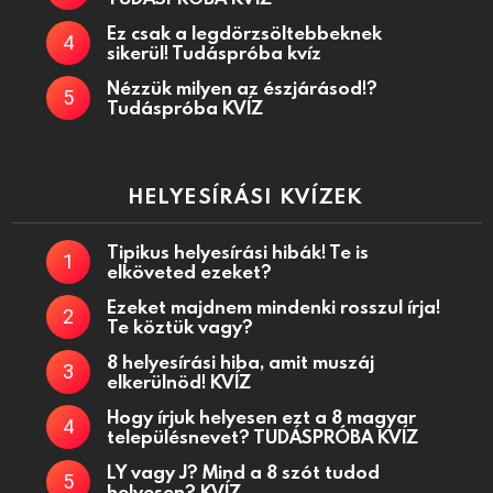
Ez csak a legdörzsöltebbeknek
sikerül! Tudáspróba kvíz
Nézzük milyen az észjárásod!?
Tudáspróba KVÍZ
HELYESÍRÁSI KVÍZEK
Tipikus helyesírási hibák! Te is
elköveted ezeket?
Ezeket majdnem mindenki rosszul írja!
Te köztük vagy?
8 helyesírási hiba, amit muszáj
elkerülnöd! KVÍZ
Hogy írjuk helyesen ezt a 8 magyar
településnevet? TUDÁSPRÓBA KVÍZ
LY vagy J? Mind a 8 szót tudod
helyesen? KVÍZ