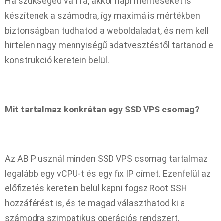
Ha szükséged van rá, akkor napi mentéseket is
készítenek a számodra, így maximális mértékben
biztonságban tudhatod a weboldaladat, és nem kell
hirtelen nagy mennyiségű adatvesztéstől tartanod e
konstrukció keretein belül.
Mit tartalmaz konkrétan egy SSD VPS csomag?
Az AB Plusznál minden SSD VPS csomag tartalmaz
legalább egy vCPU-t és egy fix IP címet. Ezenfelül az
előfizetés keretein belül kapni fogsz Root SSH
hozzáférést is, és te magad választhatod ki a
számodra szimpatikus operációs rendszert.