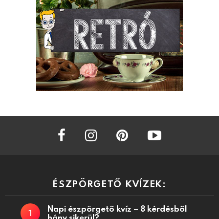
facebook
instagram
pinterest
youtube
ÉSZPÖRGETŐ KVÍZEK:
Napi észpörgető kvíz – 8 kérdésből
hány sikerül?