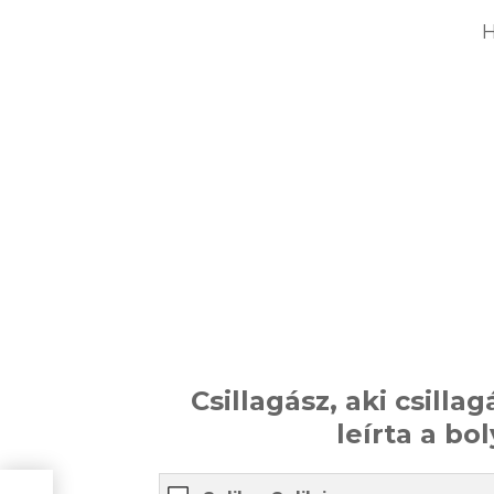
H
Csillagász, aki csilla
leírta a b