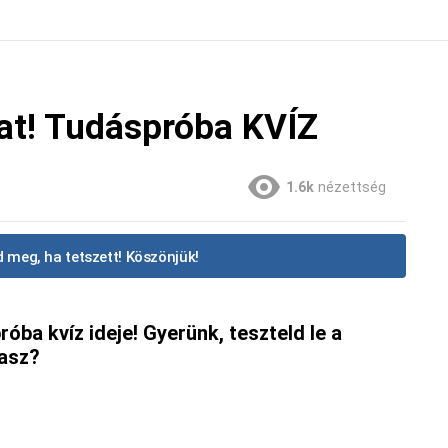
kat! Tudáspróba KVÍZ
1.6k
nézettség
 meg, ha tetszett! Köszönjük!
róba kvíz ideje! Gyerünk, teszteld le a
lasz?