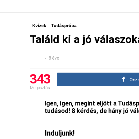
Kvízek
Tudáspróba
Találd ki a jó válaszo
8 éve
343
Oszd
Megosztás
Igen, igen, megint eljött a Tudásp
tudásod! 8 kérdés, de hány jó vá
Induljunk!