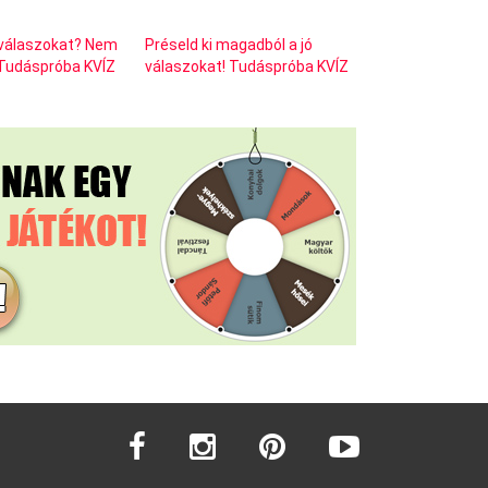
ó válaszokat? Nem
Préseld ki magadból a jó
 Tudáspróba KVÍZ
válaszokat! Tudáspróba KVÍZ
facebook
instagram
pinterest
youtube