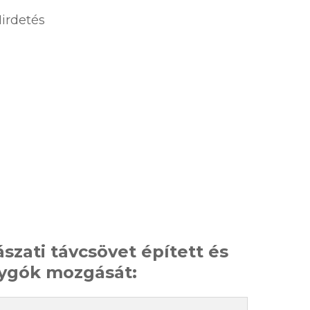
irdetés
gászati távcsövet épített és
olygók mozgását: