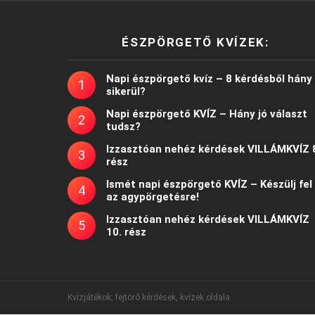
ÉSZPÖRGETŐ KVÍZEK:
Napi észpörgető kvíz – 8 kérdésből hány
sikerül?
Napi észpörgető KVÍZ – Hány jó választ
tudsz?
Izzasztóan nehéz kérdések VILLÁMKVÍZ 
rész
Ismét napi észpörgető KVÍZ – Készülj fel
az agypörgetésre!
Izzasztóan nehéz kérdések VILLÁMKVÍZ
10. rész
Kvízjátékok, fejtörő kérdések, kvízek oldala