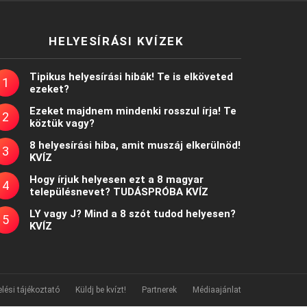
HELYESÍRÁSI KVÍZEK
Tipikus helyesírási hibák! Te is elköveted
ezeket?
Ezeket majdnem mindenki rosszul írja! Te
köztük vagy?
8 helyesírási hiba, amit muszáj elkerülnöd!
KVÍZ
Hogy írjuk helyesen ezt a 8 magyar
településnevet? TUDÁSPRÓBA KVÍZ
LY vagy J? Mind a 8 szót tudod helyesen?
KVÍZ
lési tájékoztató
Küldj be kvízt!
Partnerek
Médiaajánlat