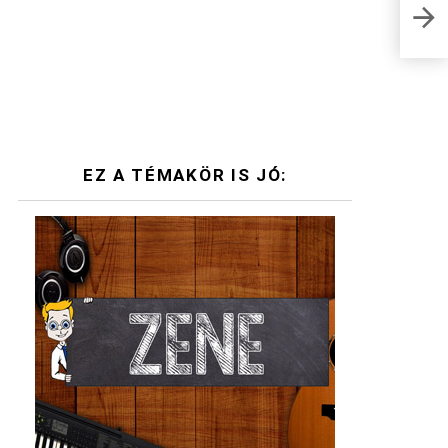
Megé
kvíz
EZ A TÉMAKÖR IS JÓ: