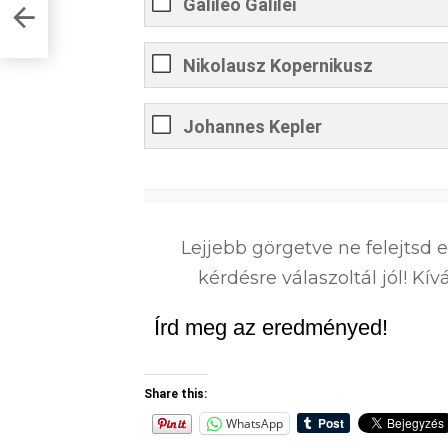
Galileo Galilei
Nikolausz Kopernikusz
Johannes Kepler
0
%
Lejjebb görgetve ne felejtsd 
kérdésre válaszoltál jól! K
Írd meg az eredményed!
Share this:
WhatsApp