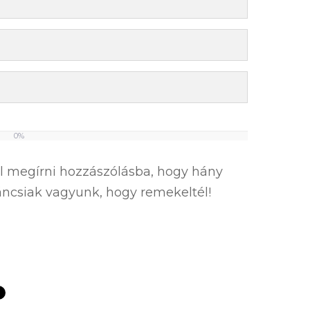
0%
el megírni hozzászólásba, hogy hány
íváncsiak vagyunk, hogy remekeltél!