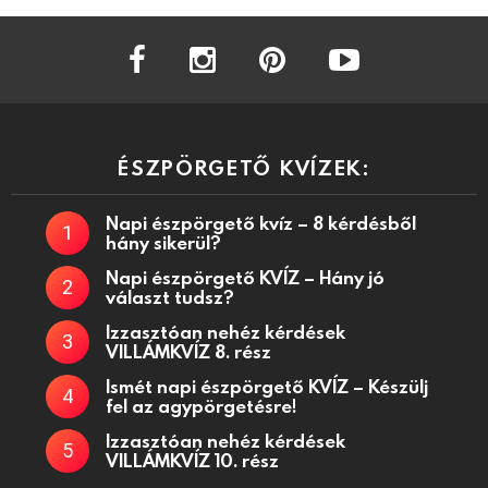
facebook
instagram
pinterest
youtube
ÉSZPÖRGETŐ KVÍZEK:
Napi észpörgető kvíz – 8 kérdésből
hány sikerül?
Napi észpörgető KVÍZ – Hány jó
választ tudsz?
Izzasztóan nehéz kérdések
VILLÁMKVÍZ 8. rész
Ismét napi észpörgető KVÍZ – Készülj
fel az agypörgetésre!
Izzasztóan nehéz kérdések
VILLÁMKVÍZ 10. rész