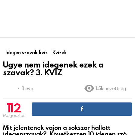
Idegen szavak kvíz
Kvízek
Ugye nem idegenek ezek a
szavak? 3. KVÍZ
8 éve
1.5k
nézettség
112
Megosztás
Mit jelentenek vajon a sokszor hallott
idegenszavak? Következzen 10 idegen szó,