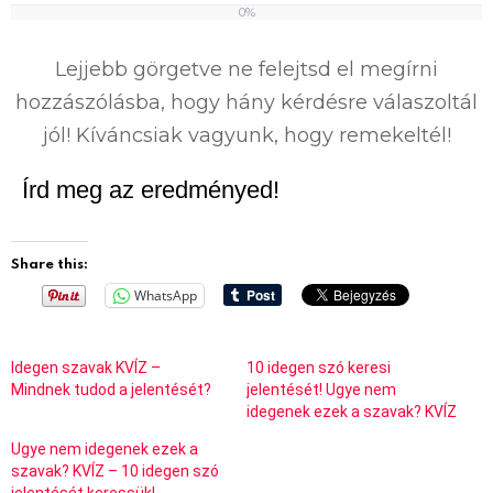
0%
0
%
Lejjebb görgetve ne felejtsd el megírni
hozzászólásba, hogy hány kérdésre válaszoltál
jól! Kíváncsiak vagyunk, hogy remekeltél!
Írd meg az eredményed!
Share this:
WhatsApp
Idegen szavak KVÍZ –
10 idegen szó keresi
Mindnek tudod a jelentését?
jelentését! Ugye nem
idegenek ezek a szavak? KVÍZ
Ugye nem idegenek ezek a
szavak? KVÍZ – 10 idegen szó
jelentését keressük!