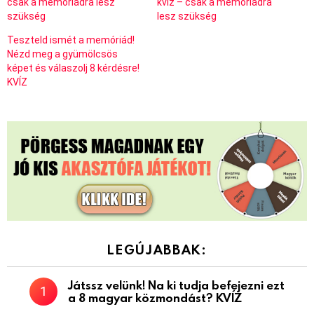
csak a memóriádra lesz
kvíz – csak a memóriádra
szükség
lesz szükség
Teszteld ismét a memóriád!
Nézd meg a gyümölcsös
képet és válaszolj 8 kérdésre!
KVÍZ
LEGÚJABBAK:
Játssz velünk! Na ki tudja befejezni ezt
a 8 magyar közmondást? KVÍZ