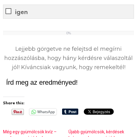
igen
0%
0
%
Lejjebb görgetve ne felejtsd el megírni
hozzászólásba, hogy hány kérdésre válaszoltál
jól! Kíváncsiak vagyunk, hogy remekeltél!
Írd meg az eredményed!
Share this:
WhatsApp
Még egy gyümölcsök kvíz –
Újabb gyümölcsök, kérdések