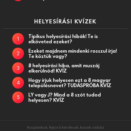
HELYESÍRÁSI KVÍZEK
Tipikus helyesírási hibák! Te is
elköveted ezeket?
Ezeket majdnem mindenki rosszul írja!
Te köztük vagy?
8 helyesírási hiba, amit muszáj
elkerülnöd! KVÍZ
Hogy írjuk helyesen ezt a 8 magyar
településnevet? TUDÁSPRÓBA KVÍZ
LY vagy J? Mind a 8 szót tudod
helyesen? KVÍZ
Kvízjátékok, fejtörő kérdések, kvízek oldala