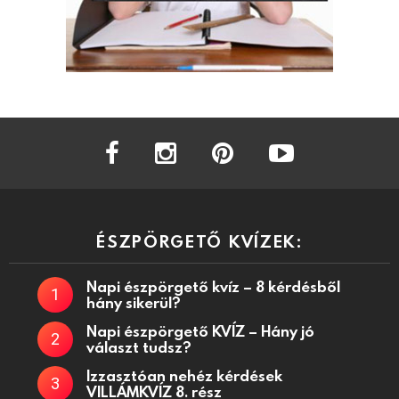
facebook
instagram
pinterest
youtube
ÉSZPÖRGETŐ KVÍZEK:
Napi észpörgető kvíz – 8 kérdésből
hány sikerül?
Napi észpörgető KVÍZ – Hány jó
választ tudsz?
Izzasztóan nehéz kérdések
VILLÁMKVÍZ 8. rész