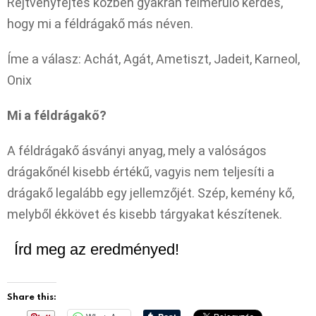
Rejtvényfejtés közben gyakran felmerülő kérdés,
hogy mi a féldrágakő más néven.
Íme a válasz: Achát, Agát, Ametiszt, Jadeit, Karneol,
Onix
Mi a féldrágakő?
A féldrágakő ásványi anyag, mely a valóságos
drágakőnél kisebb értékű, vagyis nem teljesíti a
drágakő legalább egy jellemzőjét. Szép, kemény kő,
melyből ékkövet és kisebb tárgyakat készítenek.
Írd meg az eredményed!
Share this: