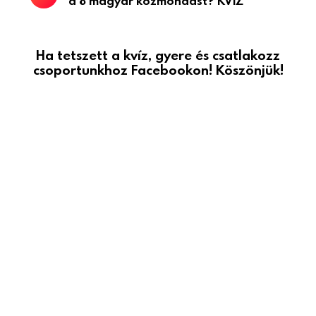
a 8 magyar közmondást? KVÍZ
Ha tetszett a kvíz, gyere és csatlakozz
csoportunkhoz Facebookon! Köszönjük!