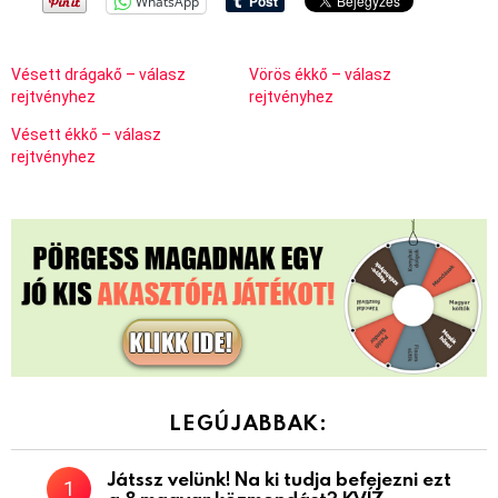
WhatsApp
Vésett drágakő – válasz
Vörös ékkő – válasz
rejtvényhez
rejtvényhez
Vésett ékkő – válasz
rejtvényhez
LEGÚJABBAK:
Játssz velünk! Na ki tudja befejezni ezt