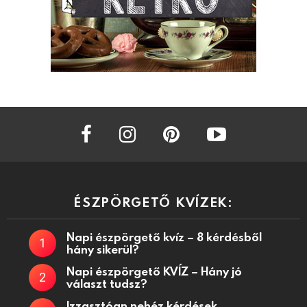
facebook
instagram
pinterest
youtube
ÉSZPÖRGETŐ KVÍZEK:
Napi észpörgető kvíz – 8 kérdésből
hány sikerül?
Napi észpörgető KVÍZ – Hány jó
választ tudsz?
Izzasztóan nehéz kérdések