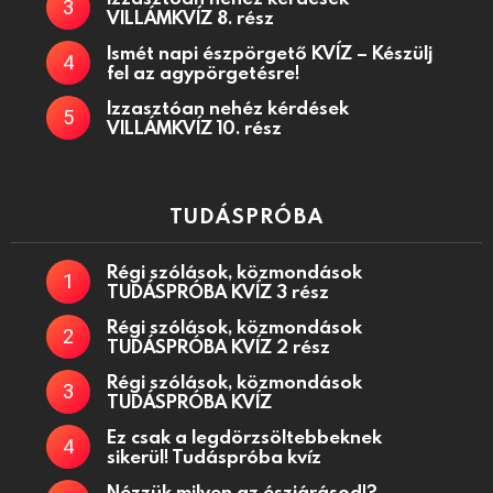
VILLÁMKVÍZ 8. rész
Ismét napi észpörgető KVÍZ – Készülj
fel az agypörgetésre!
Izzasztóan nehéz kérdések
VILLÁMKVÍZ 10. rész
TUDÁSPRÓBA
Régi szólások, közmondások
TUDÁSPRÓBA KVÍZ 3 rész
Régi szólások, közmondások
TUDÁSPRÓBA KVÍZ 2 rész
Régi szólások, közmondások
TUDÁSPRÓBA KVÍZ
Ez csak a legdörzsöltebbeknek
sikerül! Tudáspróba kvíz
Nézzük milyen az észjárásod!?