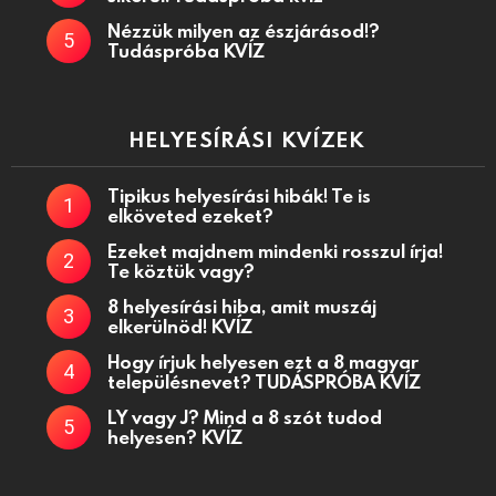
Nézzük milyen az észjárásod!?
Tudáspróba KVÍZ
HELYESÍRÁSI KVÍZEK
Tipikus helyesírási hibák! Te is
elköveted ezeket?
Ezeket majdnem mindenki rosszul írja!
Te köztük vagy?
8 helyesírási hiba, amit muszáj
elkerülnöd! KVÍZ
Hogy írjuk helyesen ezt a 8 magyar
településnevet? TUDÁSPRÓBA KVÍZ
LY vagy J? Mind a 8 szót tudod
helyesen? KVÍZ