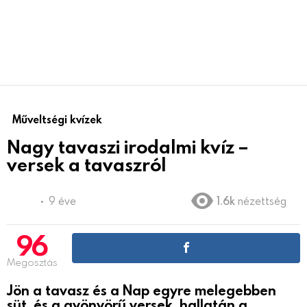
Műveltségi kvízek
Nagy tavaszi irodalmi kvíz –
versek a tavaszról
9 éve
1.6k
nézettség
96
Megosztás
Jön a tavasz és a Nap egyre melegebben
süt, és a gyönyörű versek hallatán a