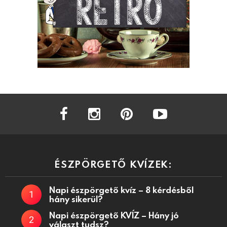
facebook
instagram
pinterest
youtube
ÉSZPÖRGETŐ KVÍZEK:
Napi észpörgető kvíz – 8 kérdésből
hány sikerül?
Napi észpörgető KVÍZ – Hány jó
választ tudsz?