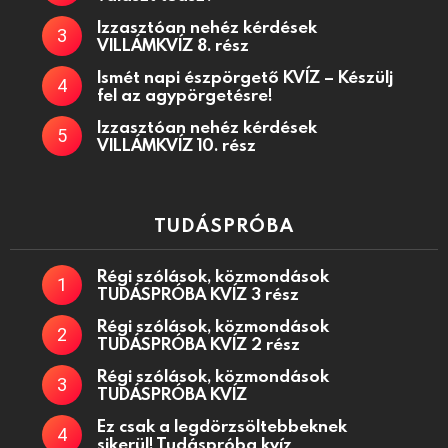
Izzasztóan nehéz kérdések
VILLÁMKVÍZ 8. rész
Ismét napi észpörgető KVÍZ – Készülj
fel az agypörgetésre!
Izzasztóan nehéz kérdések
VILLÁMKVÍZ 10. rész
TUDÁSPRÓBA
Régi szólások, közmondások
TUDÁSPRÓBA KVÍZ 3 rész
Régi szólások, közmondások
TUDÁSPRÓBA KVÍZ 2 rész
Régi szólások, közmondások
TUDÁSPRÓBA KVÍZ
Ez csak a legdörzsöltebbeknek
sikerül! Tudáspróba kvíz